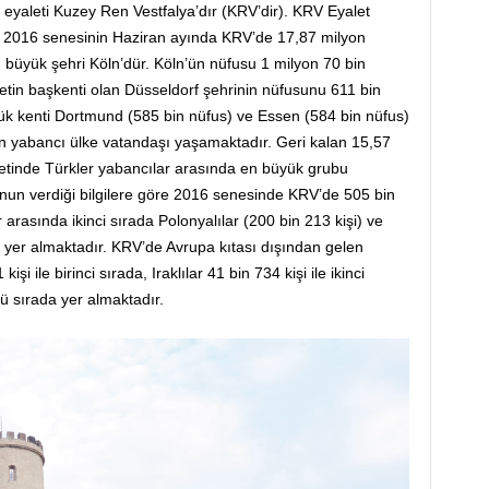
eyaleti Kuzey Ren Vestfalya’dır (KRV’dir). KRV Eyalet
öre 2016 senesinin Haziran ayında KRV’de 17,87 milyon
 büyük şehri Köln’dür. Köln’ün nüfusu 1 milyon 70 bin
aletin başkenti olan Düsseldorf şehrinin nüfusunu 611 bin
ük kenti Dortmund (585 bin nüfus) ve Essen (584 bin nüfus)
on yabancı ülke vatandaşı yaşamaktadır. Geri kalan 15,57
etinde Türkler yabancılar arasında en büyük grubu
unun verdiği bilgilere göre 2016 senesinde KRV’de 505 bin
arasında ikinci sırada Polonyalılar (200 bin 213 kişi) ve
) yer almaktadır. KRV’de Avrupa kıtası dışından gelen
işi ile birinci sırada, Iraklılar 41 bin 734 kişi ile ikinci
cü sırada yer almaktadır.