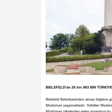
BIELEFELD’de 26 bin 963 BİN TÜRKİY
Bielefeld Belediyesinden alınan bilgilere g
Müslüman yaşamaktadır. Yetkililer Müslümanla
Müslüman ülkelerden gelen insanların bu t