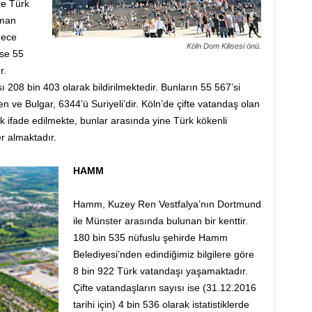
ce Türk
lman
dece
Köln Dom Kilisesi önü.
ise 55
r.
ı 208 bin 403 olarak bildirilmektedir. Bunların 55 567’si
en ve Bulgar, 6344’ü Suriyeli’dir. Köln’de çifte vatandaş olan
k ifade edilmekte, bunlar arasında yine Türk kökenli
er almaktadır.
HAMM
Hamm, Kuzey Ren Vestfalya’nın Dortmund
ile Münster arasında bulunan bir kenttir.
180 bin 535 nüfuslu şehirde Hamm
Belediyesi’nden edindiğimiz bilgilere göre
8 bin 922 Türk vatandaşı yaşamaktadır.
Çifte vatandaşların sayısı ise (31.12.2016
tarihi için) 4 bin 536 olarak istatistiklerde