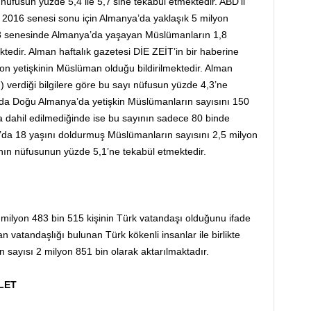
 nüfusun yüzde 5,4 ile 5,7’sine tekabül etmektedir. ABD’li
 2016 senesi sonu için Almanya’da yaklaşık 5 milyon
08 senesinde Almanya’da yaşayan Müslümanların 1,8
tedir. Alman haftalık gazetesi DİE ZEİT’in bir haberine
n yetişkinin Müslüman olduğu bildirilmektedir. Alman
n) verdiği bilgilere göre bu sayı nüfusun yüzde 4,3’ne
ada Doğu Almanya’da yetişkin Müslümanların sayısını 150
ba dahil edilmediğinde ise bu sayının sadece 80 binde
da 18 yaşını doldurmuş Müslümanların sayısını 2,5 milyon
nın nüfusunun yüzde 5,1’ne tekabül etmektedir.
1 milyon 483 bin 515 kişinin Türk vatandaşı olduğunu ifade
 vatandaşlığı bulunan Türk kökenli insanlar ile birlikte
ın sayısı 2 milyon 851 bin olarak aktarılmaktadır.
LET