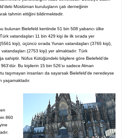
eld’deki Müslüman kuruluşların çatı derneğinin
ak tahmin ettiğini bildirmektedir.
su bulunan Bielefeld kentinde 51 bin 508 yabancı ülke
rk vatandaşları 11 bin 429 kişi ile ilk sırada yer
 (5561 kişi), üçüncü sırada Yunan vatandaşları (3765 kişi),
 vatandaşları (2753 kişi) yer almaktadır. Türk
ğa sahiptir. Nüfus Kütüğündeki bilgilere göre Bielefeld’de
 963’dür. Bu kişilerin 15 bin 526’sı sadece Alman
rtu taşımayan insanları da sayarsak Bielefeld’de neredeyse
an yaşamaktadır.
ten
bin 860
yine
adır.