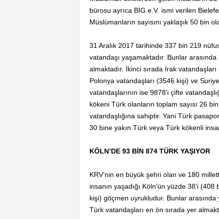
bürosu ayrıca BİG e.V. ismi verilen Bielef
Müslümanların sayısını yaklaşık 50 bin olar
31 Aralık 2017 tarihinde 337 bin 219 nüfu
vatandaşı yaşamaktadır. Bunlar arasında Tü
almaktadır. İkinci sırada Irak vatandaşları
Polonya vatandaşları (3546 kişi) ve Suriye
vatandaşlarının ise 9878’i çifte vatandaşlı
kökeni Türk olanların toplam sayısı 26 bin
vatandaşlığına sahiptir. Yani Türk pasapo
30 bine yakın Türk veya Türk kökenli ins
KÖLN’DE 93 BİN 874 TÜRK YAŞIYOR
KRV’nin en büyük şehri olan ve 180 millet
insanın yaşadığı Köln’ün yüzde 38’i (408 
kişi) göçmen uyrukludur. Bunlar arasında 
Türk vatandaşları en ön sırada yer almakt