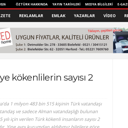
026
ÖZTÜRK HAKKINDA
YAYIN TARİHLERİ
MEDYA BİLGİLERİ
E-GAZ
AZETE
REKLAMLAR
EMLAK
YAZARLAR
VİDEO
R
e kökenlilerin sayısı 2
ya’da 1 milyon 483 bin 515 kişinin Türk vatandaşı
atandaş ve sadece Alman vatandaşlığı bulunan
5 yılı için verilen Türk kökenli insanların sayısı 2
ır. Yine aynı kurumdan aldığımız bilgilere göre,