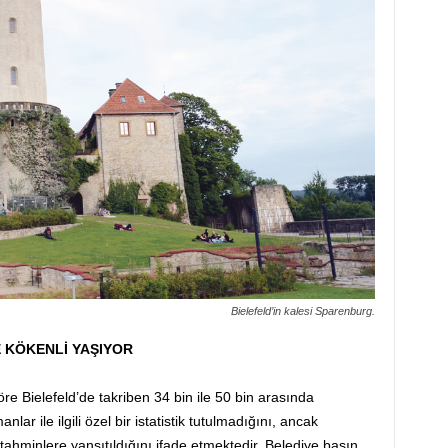
Bielefeld’in kalesi Sparenburg.
E KÖKENLİ YAŞIYOR
öre Bielefeld’de takriben 34 bin ile 50 bin arasında
r ile ilgili özel bir istatistik tutulmadığını, ancak
ahminlere yansıtıldığını ifade etmektedir. Belediye basın