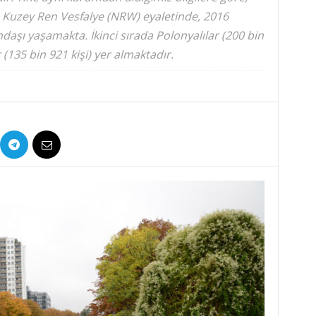
ı Kuzey Ren Vesfalye (NRW) eyaletinde, 2016
daşı yaşamakta. İkinci sırada Polonyalılar (200 bin
 (135 bin 921 kişi) yer almaktadır.