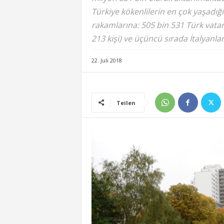
Türkiye kökenlilerin en çok yaşadığ
rakamlarına: 505 bin 531 Türk vatan
213 kişi) ve üçüncü sırada İtalyanlar
22. Juli 2018
Teilen