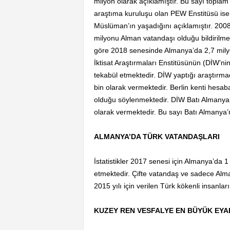
milyon olarak açıklamıştır. Bu sayı toplam
araştıma kuruluşu olan PEW Enstitüsü ise
Müslüman’ın yaşadığını açıklamıştır. 20
milyonu Alman vatandaşı olduğu bildirilmek
göre 2018 senesinde Almanya’da 2,7 milyo
İktisat Araştırmaları Enstitüsünün (DİW’ni
tekabül etmektedir. DİW yaptığı araştırm
bin olarak vermektedir. Berlin kenti hesa
olduğu söylenmektedir. DİW Batı Almanya’
olarak vermektedir. Bu sayı Batı Almanya’
ALMANYA’DA TÜRK VATANDAŞLARI
İstatistikler 2017 senesi için Almanya’da 
etmektedir. Çifte vatandaş ve sadece Alman
2015 yılı için verilen Türk kökenli insanlar
KUZEY REN VESFALYE EN BÜYÜK EYA