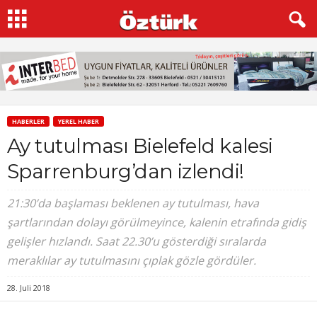
HABERLER
YEREL HABER
Ay tutulması Bielefeld kalesi
Sparrenburg’dan izlendi!
21:30’da başlaması beklenen ay tutulması, hava
şartlarından dolayı görülmeyince, kalenin etrafında gidiş
gelişler hızlandı. Saat 22.30’u gösterdiği sıralarda
meraklılar ay tutulmasını çıplak gözle gördüler.
28. Juli 2018