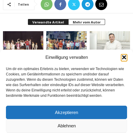
Teilen
Verwandte Artikel
Mehr vom Autor
Einwilligung verwalten
Bielefeld’de 1. Çocuk
Rheda-Wiedenbrück’de
Belediyenin bütçesi
Festivali yapıldı
Yabancılar Haftası
donduruldu
Um dir ein optimales Erlebnis zu bieten, verwenden wir Technologien wie
Yapıldı
Cookies, um Geräteinformationen zu speichern und/oder darauf
zuzugreifen. Wenn du diesen Technologien zustimmst, können wir Daten
wie das Surfverhalten oder eindeutige IDs auf dieser Website verarbeiten.
Wenn du deine Einwilligung nicht erteilst oder zurückziehst, können
bestimmte Merkmale und Funktionen beeinträchtigt werden.
Doymaz Danışmanlık 2.
Bakım Sigortası
nune’ma restoran
Akzeptieren
şubesini Rheda-
Danışmanlığı Yapıyoruz
„İstediğin Kadar Ye“
Wiedenbrück’e açtı
sistemi ile çalışıyor
Ablehnen