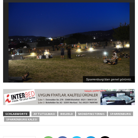
Sparrenburg'dan genel görüntü.
SCHLAGWORTE
AY TUTULMASI
BIELEELD
MONDFINSTERNIS
SPARRENBURG
SPARRENBURG KALESI