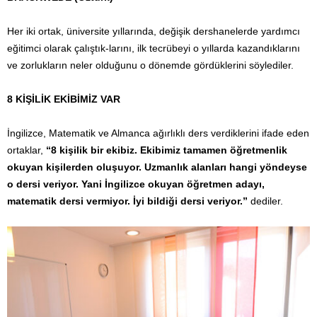
Her iki ortak, üniversite yıllarında, değişik dershanelerde yardımcı
eğitimci olarak çalıştık-larını, ilk tecrübeyi o yıllarda kazandıklarını
ve zorlukların neler olduğunu o dönemde gördüklerini söylediler.
8 KİŞİLİK EKİBİMİZ VAR
İngilizce, Matematik ve Almanca ağırlıklı ders verdiklerini ifade eden
ortaklar,
“8 kişilik bir ekibiz. Ekibimiz tamamen öğretmenlik
okuyan kişilerden oluşuyor. Uzmanlık alanları hangi yöndeyse
o dersi veriyor. Yani İngilizce okuyan öğretmen adayı,
matematik dersi vermiyor. İyi bildiği dersi veriyor.”
dediler.