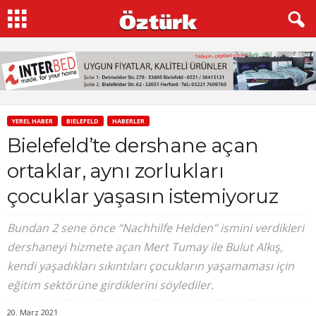
YEREL HABER
BIELEFELD
HABERLER
Bielefeld’te dershane açan
ortaklar, aynı zorlukları
çocuklar yaşasın istemiyoruz
Bundan 2 sene önce “Nachhilfe Helden” ismini verdikleri
dershaneyi hizmete açan Mert Tumay ile Bulut Alkış,
kendi yaşadıkları sıkıntıları çocukların yaşamaması için
eğitim sektörüne girdiklerini söylediler.
20. März 2021