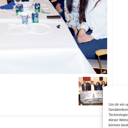
Um dir ein o
Geräteinfor
Technologien
dieser Websi
können best