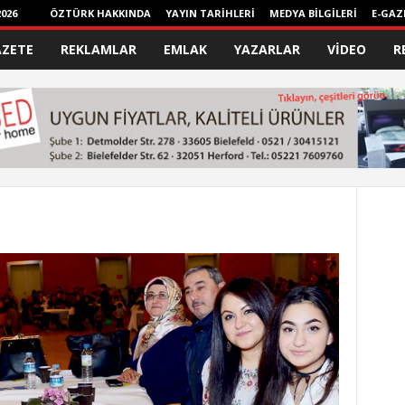
026
ÖZTÜRK HAKKINDA
YAYIN TARİHLERİ
MEDYA BİLGİLERİ
E-GAZ
AZETE
REKLAMLAR
EMLAK
YAZARLAR
VİDEO
R