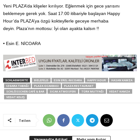
Yeni PLAZA’da klişeler kırılıyor. Eğlenmek için gece yarısını
beklemeye gerek yok. Saat 17:00 itibariyle başlayan Happy
Hour’da PLAZA’ya özgü kokteyllerle geceye merhaba
deyin. Plaza’nın mottosu: İyi olan ayakta kalsın !!
• Esin E. NİCOARA
SCHLAGWORTE
BIELEFELD
ESIN EREL-NICOARA
HAPPY HOUR
HASAN KAMZA
IZGARA TABAĞI
PLAZA OCAKBASI
PLAZA RESTAURANT
SCHLÖSSCHEN CAFÉ & BAR
SICAK ATMOSFERI
TÜRK MUTFAĞI
VEDAT KAMZA
VEDAT KELEŞ
Teilen
Verwandte Artikel
Mehr vom Autor