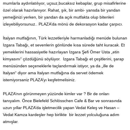
mumlarla aydınlatılıyor, uçsuz,bucaksız kebaplar, grup misafirlerine
özel olarak hazırlanıyor. Rahat, şık, bir ambi- yansda bir yandan
yemeğinizi yerken, bir yandan da açık mutfakta olup bitenleri
izleyebiliyorsunuz.. PLAZA’da mönü de dekorasyon kadar çarpıcı.
İtalyan mutfağının, Türk lezzetleriyle harmanladığı menüde bulunan
Izgara Tabağı, et sevenlerin gönlünde kısa sürede taht kuracak. Et
yemeklerini hassasiyetle hazırlayan Izgara Şefi Ömer Usta „etin
kimyasını“ çözdüğünü söylüyor. Izgara Tabağı et çeşitlerini, şarap
menüsünden seçeneklerle taçlandırmak istiyor, ya da „ille de
Italyan“ diyor ama Italyan mutfağına da servet ödemek
istemiyorsaniz PLAZA’yı keşfetmelisiniz.
PLAZA’nın görünmeyen yüzünde kimler var ? Bir de onları
tanıyalım. Önce Bielefeld Schlösschen Cafe & Bar ve sonrasında
uzun yıllar PLAZA’da işletmecilik yapan Vedat Keleş ve Hasan –
Vedat Kamza kardeşler hep birlikte bir lezzet yolculuğuna adım
atmışlar.