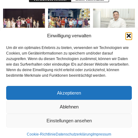
Einwilligung verwalten
Bielefeld’de 1. Çocuk
Rheda-Wiedenbrück’de
Belediyenin bütçesi
Festivali yapıldı
Yabancılar Haftası
donduruldu
Um dir ein optimales Erlebnis zu bieten, verwenden wir Technologien wie
Yapıldı
Cookies, um Geräteinformationen zu speichern und/oder darauf
zuzugreifen. Wenn du diesen Technologien zustimmst, können wir Daten
wie das Surfverhalten oder eindeutige IDs auf dieser Website verarbeiten.
Wenn du deine Einwilligung nicht erteilst oder zurückziehst, können
bestimmte Merkmale und Funktionen beeinträchtigt werden.
Doymaz Danışmanlık 2.
Bakım Sigortası
nune’ma restoran
Akzeptieren
şubesini Rheda-
Danışmanlığı Yapıyoruz
„İstediğin Kadar Ye“
Wiedenbrück’e açtı
sistemi ile çalışıyor
Ablehnen
Einstellungen ansehen
Kontakt
Datenschutzerklärung
Impressum
Cookie-Richtlinie
Datenschutzerklärung
Impressum
© Öztürk Gazetesi 1986 – 2026