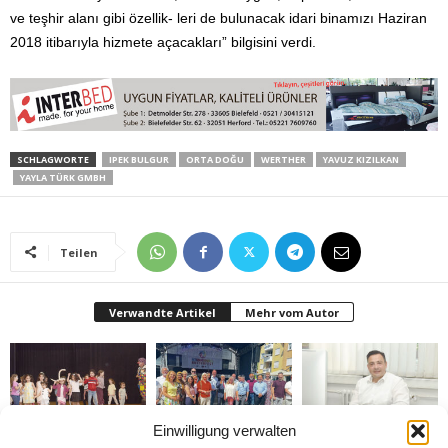
ve teşhir alanı gibi özellik- leri de bulunacak idari binamızı Haziran
2018 itibarıyla hizmete açacakları” bilgisini verdi.
SCHLAGWORTE
IPEK BULGUR
ORTA DOĞU
WERTHER
YAVUZ KIZILKAN
YAYLA TÜRK GMBH
Teilen
Verwandte Artikel
Mehr vom Autor
Einwilligung verwalten