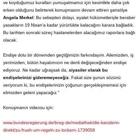
ve koyduğumuz kuralları yumuşatmamız için kesinlikle daha çok
erken olduğunu belirterek konuşmasını devam ettiren şansölye
Angela Merkel
: Bu sebepten dolayı, eyalet hükümetleriyle beraber
yasakların 19 Nisan‘a kadar yürürlükte kalacağını karara bağladık.
Bu tarihten sonraki süreç hastanelerden alacağımız raporlara bağlı
olacak.
Endişe dolu bir dönemden geçtiğimizin farkındayım. Ailemizden, iş
yerimizden, bütün hayatımızın ne denli değişeceğinden endişe
ediyoruz. Ne kadar uğraşsak da,
siyasiler olarak bu
endişelerinizi gideremeyeceğiz
. Fakat size şunun sözünü
veriyorum ki, bu endişelerinizin çoğunun gerçekleşmemesi için
elimizden geleni yapacağız.“
Konuşmanın videosu için:
www.bundesregierung.de/breg-de/mediathek/die-kanzlerin-
direkt/zu-frueh-um-regeln-zu-lockern-1739058