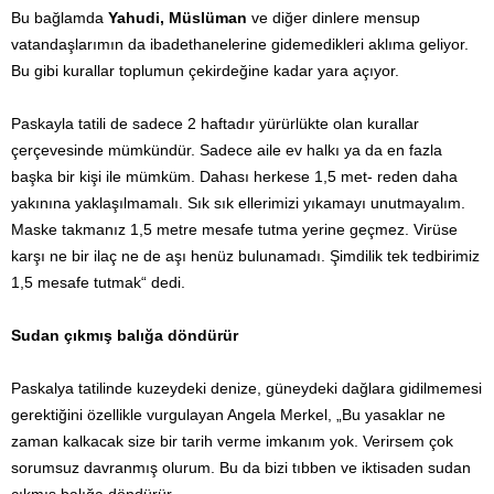
Bu bağlamda
Yahudi, Müslüman
ve diğer dinlere mensup
vatandaşlarımın da ibadethanelerine gidemedikleri aklıma geliyor.
Bu gibi kurallar toplumun çekirdeğine kadar yara açıyor.
Paskayla tatili de sadece 2 haftadır yürürlükte olan kurallar
çerçevesinde mümkündür. Sadece aile ev halkı ya da en fazla
başka bir kişi ile mümküm. Dahası herkese 1,5 met- reden daha
yakınına yaklaşılmamalı. Sık sık ellerimizi yıkamayı unutmayalım.
Maske takmanız 1,5 metre mesafe tutma yerine geçmez. Virüse
karşı ne bir ilaç ne de aşı henüz bulunamadı. Şimdilik tek tedbirimiz
1,5 mesafe tutmak“ dedi.
Sudan çıkmış balığa döndürür
Paskalya tatilinde kuzeydeki denize, güneydeki dağlara gidilmemesi
gerektiğini özellikle vurgulayan Angela Merkel, „Bu yasaklar ne
zaman kalkacak size bir tarih verme imkanım yok. Verirsem çok
sorumsuz davranmış olurum. Bu da bizi tıbben ve iktisaden sudan