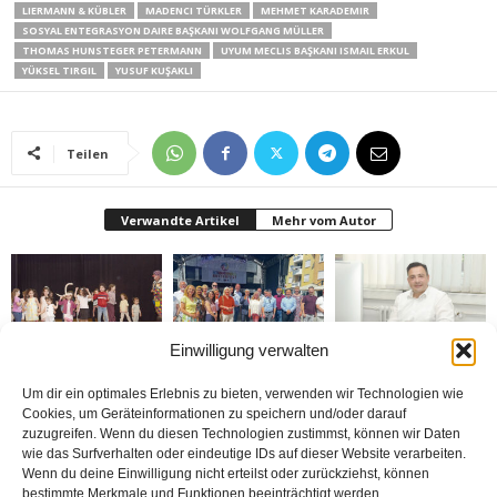
LIERMANN & KÜBLER
MADENCI TÜRKLER
MEHMET KARADEMIR
SOSYAL ENTEGRASYON DAIRE BAŞKANI WOLFGANG MÜLLER
THOMAS HUNSTEGER PETERMANN
UYUM MECLIS BAŞKANI ISMAIL ERKUL
YÜKSEL TIRGIL
YUSUF KUŞAKLI
Teilen
Verwandte Artikel
Mehr vom Autor
Einwilligung verwalten
Bielefeld’de 1. Çocuk
Rheda-Wiedenbrück’de
Belediyenin bütçesi
Festivali yapıldı
Yabancılar Haftası
donduruldu
Um dir ein optimales Erlebnis zu bieten, verwenden wir Technologien wie
Yapıldı
Cookies, um Geräteinformationen zu speichern und/oder darauf
zuzugreifen. Wenn du diesen Technologien zustimmst, können wir Daten
wie das Surfverhalten oder eindeutige IDs auf dieser Website verarbeiten.
Wenn du deine Einwilligung nicht erteilst oder zurückziehst, können
bestimmte Merkmale und Funktionen beeinträchtigt werden.