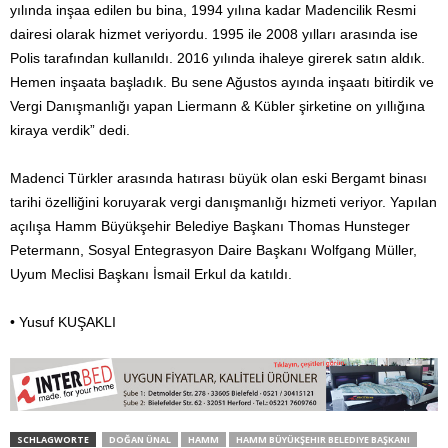
yılında inşaa edilen bu bina, 1994 yılına kadar Madencilik Resmi
dairesi olarak hizmet veriyordu. 1995 ile 2008 yılları arasında ise
Polis tarafından kullanıldı. 2016 yılında ihaleye girerek satın aldık.
Hemen inşaata başladık. Bu sene Ağustos ayında inşaatı bitirdik ve
Vergi Danışmanlığı yapan Liermann & Kübler şirketine on yıllığına
kiraya verdik” dedi.
Madenci Türkler arasında hatırası büyük olan eski Bergamt binası
tarihi özelliğini koruyarak vergi danışmanlığı hizmeti veriyor. Yapılan
açılışa Hamm Büyükşehir Belediye Başkanı Thomas Hunsteger
Petermann, Sosyal Entegrasyon Daire Başkanı Wolfgang Müller,
Uyum Meclisi Başkanı İsmail Erkul da katıldı.
• Yusuf KUŞAKLI
SCHLAGWORTE
DOĞAN ÜNAL
HAMM
HAMM BÜYÜKŞEHIR BELEDIYE BAŞKANI