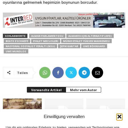
oyunlarına gelmemek hepimizin boynunun borcudur.
SCHLAGWORTE
ALMAN PARLAMENTOSU
ALMANYA IÇIN ALTERNATIF (AFD)
BEATE ZSCHAEPE
EYALET MECLISLERI
MÜNIH EYALET YÜKSEK MAHKEMESI
NASYONAL SOSYALIST YERALTI (NSU)
ŞEFIK KANTAR
UWE BÖHNHARD
UWE MUNDLOS
Teilen
Verwandte Artikel
Mehr vom Autor
Einwilligung verwalten
Um dir ein optimales Erlebnis zu bieten, verwenden wir Technologien wie