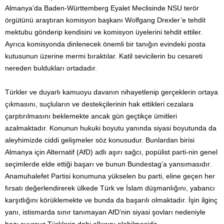
Almanya’da Baden-Württemberg Eyalet Meclisinde NSU terör
örgütünü araştıran komisyon başkanı Wolfgang Drexler’e tehdit
mektubu gönderip kendisini ve komisyon üyelerini tehdit ettiler.
Ayrıca komisyonda dinlenecek önemli bir tanığın evindeki posta
kutusunun üzerine mermi bıraktılar. Katil sevicilerin bu cesareti
nereden buldukları ortadadır.
Türkler ve duyarlı kamuoyu davanın nihayetlenip gerçeklerin ortaya
çıkmasını, suçluların ve destekçilerinin hak ettikleri cezalara
çarptırılmasını beklemekte ancak gün geçtikçe ümitleri
azalmaktadır. Konunun hukuki boyutu yanında siyasi boyutunda da
aleyhimizde ciddi gelişmeler söz konusudur. Bunlardan birisi
Almanya için Alternatif (AfD) adlı aşırı sağcı, popülist parti-nin genel
seçimlerde elde ettiği başarı ve bunun Bundestag’a yansımasıdır.
Anamuhalefet Partisi konumuna yükselen bu parti, eline geçen her
fırsatı değerlendirerek ülkede Türk ve İslam düşmanlığını, yabancı
karşıtlığını körüklemekte ve bunda da başarılı olmaktadır. İşin ilginç
yanı, istismarda sınır tanımayan AfD’nin siyasi şovları nedeniyle