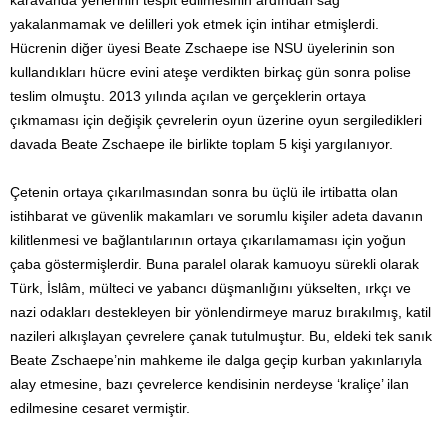
karavanda yerlerinin tespit edilmesinin ardından sağ
yakalanmamak ve delilleri yok etmek için intihar etmişlerdi.
Hücrenin diğer üyesi Beate Zschaepe ise NSU üyelerinin son
kullandıkları hücre evini ateşe verdikten birkaç gün sonra polise
teslim olmuştu. 2013 yılında açılan ve gerçeklerin ortaya
çıkmaması için değişik çevrelerin oyun üzerine oyun sergiledikleri
davada Beate Zschaepe ile birlikte toplam 5 kişi yargılanıyor.
Çetenin ortaya çıkarılmasından sonra bu üçlü ile irtibatta olan
istihbarat ve güvenlik makamları ve sorumlu kişiler adeta davanın
kilitlenmesi ve bağlantılarının ortaya çıkarılamaması için yoğun
çaba göstermişlerdir. Buna paralel olarak kamuoyu sürekli olarak
Türk, İslâm, mülteci ve yabancı düşmanlığını yükselten, ırkçı ve
nazi odakları destekleyen bir yönlendirmeye maruz bırakılmış, katil
nazileri alkışlayan çevrelere çanak tutulmuştur. Bu, eldeki tek sanık
Beate Zschaepe’nin mahkeme ile dalga geçip kurban yakınlarıyla
alay etmesine, bazı çevrelerce kendisinin nerdeyse ‘kraliçe’ ilan
edilmesine cesaret vermiştir.