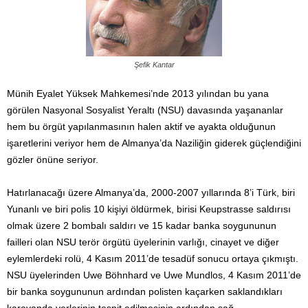
Şefik Kantar
Münih Eyalet Yüksek Mahkemesi’nde 2013 yılından bu yana
görülen Nasyonal Sosyalist Yeraltı (NSU) davasında yaşananlar
hem bu örgüt yapılanmasının halen aktif ve ayakta olduğunun
işaretlerini veriyor hem de Almanya’da Naziliğin giderek güçlendiğini
gözler önüne seriyor.
Hatırlanacağı üzere Almanya’da, 2000-2007 yıllarında 8’i Türk, biri
Yunanlı ve biri polis 10 kişiyi öldürmek, birisi Keupstrasse saldırısı
olmak üzere 2 bombalı saldırı ve 15 kadar banka soygununun
failleri olan NSU terör örgütü üyelerinin varlığı, cinayet ve diğer
eylemlerdeki rolü, 4 Kasım 2011’de tesadüf sonucu ortaya çıkmıştı.
NSU üyelerinden Uwe Böhnhard ve Uwe Mundlos, 4 Kasım 2011’de
bir banka soygununun ardından polisten kaçarken saklandıkları