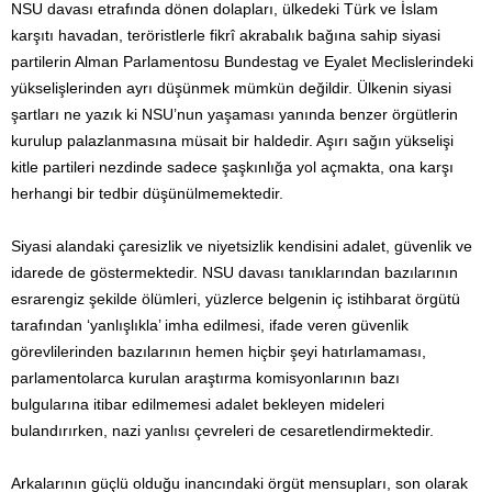
NSU davası etrafında dönen dolapları, ülkedeki Türk ve İslam
karşıtı havadan, teröristlerle fikrî akrabalık bağına sahip siyasi
partilerin Alman Parlamentosu Bundestag ve Eyalet Meclislerindeki
yükselişlerinden ayrı düşünmek mümkün değildir. Ülkenin siyasi
şartları ne yazık ki NSU’nun yaşaması yanında benzer örgütlerin
kurulup palazlanmasına müsait bir haldedir. Aşırı sağın yükselişi
kitle partileri nezdinde sadece şaşkınlığa yol açmakta, ona karşı
herhangi bir tedbir düşünülmemektedir.
Siyasi alandaki çaresizlik ve niyetsizlik kendisini adalet, güvenlik ve
idarede de göstermektedir. NSU davası tanıklarından bazılarının
esrarengiz şekilde ölümleri, yüzlerce belgenin iç istihbarat örgütü
tarafından ‘yanlışlıkla’ imha edilmesi, ifade veren güvenlik
görevlilerinden bazılarının hemen hiçbir şeyi hatırlamaması,
parlamentolarca kurulan araştırma komisyonlarının bazı
bulgularına itibar edilmemesi adalet bekleyen mideleri
bulandırırken, nazi yanlısı çevreleri de cesaretlendirmektedir.
Arkalarının güçlü olduğu inancındaki örgüt mensupları, son olarak