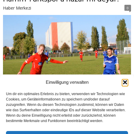
Haber Merkezi
0
Einwilligung verwalten
Um dir ein optimales Erlebnis zu bieten, verwenden wir Technologien wie
Cookies, um Geräteinformationen zu speichern und/oder darauf
zuzugreifen. Wenn du diesen Technologien zustimmst, können wir Daten
wie das Surfverhalten oder eindeutige IDs auf dieser Website verarbeiten.
Wenn du deine Einwilligung nicht erteilst oder zurückziehst, können
bestimmte Merkmale und Funktionen beeinträchtigt werden.
HAMM (Öztürk) Ligin başlamasıyla sahalarda fırtınalar gibi esen Hamm
Türkspor, 10. haftada SV Drensteinfurt takımını kendi sahasında ağırladı.
Sahaya Burak, Abdullah, Yasin ( 80.dak. Dominik),...