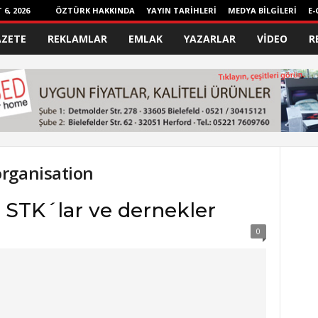
6, 2026
ÖZTÜRK HAKKINDA
YAYIN TARİHLERİ
MEDYA BİLGİLERİ
E-
AZETE
REKLAMLAR
EMLAK
YAZARLAR
VİDEO
R
rganisation
 STK´lar ve dernekler
0