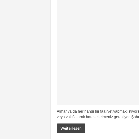
Almanya’da her hangi bir faaliyet yapmak istiyors
veya vakıf olarak hareket etmeniz gerekiyor. Şahış
Weiterlesen