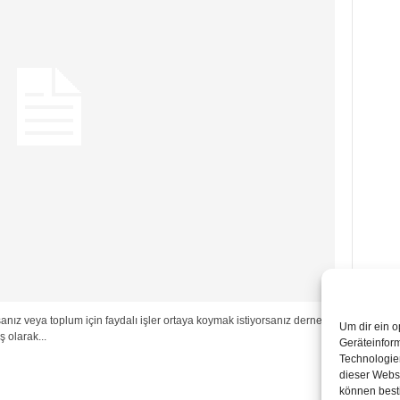
anız veya toplum için faydalı işler ortaya koymak istiyorsanız dernek
Um dir ein o
 olarak...
Geräteinfor
Technologien
dieser Websi
können best