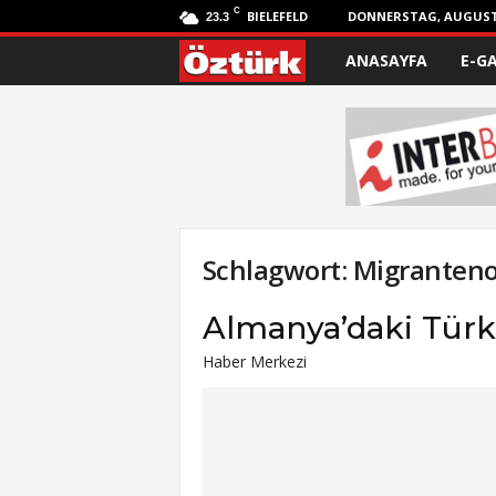
C
BIELEFELD
DONNERSTAG, AUGUST 
23.3
ANASAYFA
E-G
Ö
z
t
ü
r
Schlagwort: Migranteno
k
Almanya’daki Türk
Haber Merkezi