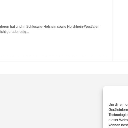
oren hat und in Schleswig-Holstein sowie Nordrhein-Westfalen
cht gerade rosig...
Um dir ein o
Geräteinfor
Technologien
dieser Websi
können best