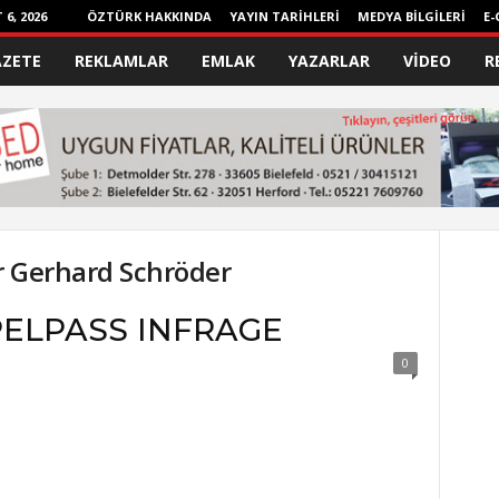
6, 2026
ÖZTÜRK HAKKINDA
YAYIN TARİHLERİ
MEDYA BİLGİLERİ
E-
AZETE
REKLAMLAR
EMLAK
YAZARLAR
VİDEO
R
r Gerhard Schröder
PELPASS INFRAGE
0