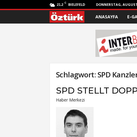
C
BIELEFELD
DONNERSTAG, AUGUST 
21.2
ANASAYFA
E-G
Ö
z
t
ü
r
Schlagwort: SPD Kanzle
k
SPD STELLT DOP
Haber Merkezi