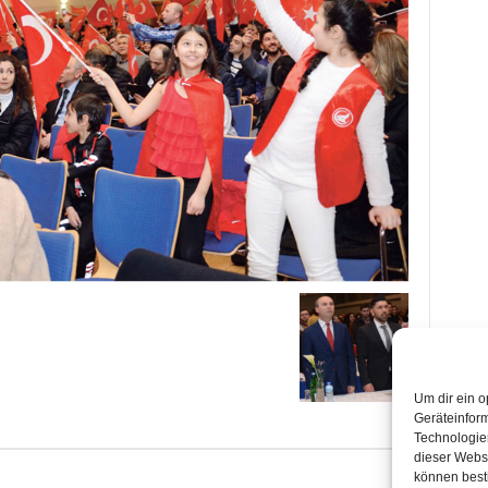
Um dir ein o
Geräteinfor
Technologien
dieser Websi
können best