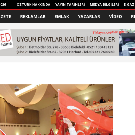
026
ÖZTÜRK HAKKINDA
YAYIN TARİHLERİ
MEDYA BİLGİLERİ
E-GAZ
AZETE
REKLAMLAR
EMLAK
YAZARLAR
VİDEO
R