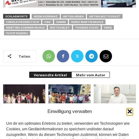
SCHLAGWORTE
ADEM KORKMAZ
ANTIKA ARABA
ANTIKA MOTOSIKLET
CAROLA PIEOENSTOCK
CWC
HAMM
HEINZ MARTIN MUHLE
MARTINA SOMMER MUHLE
MOTOSIKLET
THOMAS FUCHS
YARIŞ
YUSUF KUŞAKLI
Teilen
Verwandte Artikel
Mehr vom Autor
Einwilligung verwalten
Bielefeld’de 1. Çocuk
Rheda-Wiedenbrück’de
Belediyenin bütçesi
Festivali yapıldı
Yabancılar Haftası
donduruldu
Um dir ein optimales Erlebnis zu bieten, verwenden wir Technologien wie
Yapıldı
Cookies, um Geräteinformationen zu speichern und/oder darauf
zuzugreifen. Wenn du diesen Technologien zustimmst, können wir Daten