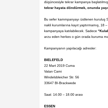
düşüncesiyle tekrar kampanya başlatılmı
tekrar hayata döndürmek, onunda yaşıtl
Bu sefer kammpanyayı üstlenen kuruluş St
nakli kurumlarına kayıt yaptırmamış, 18 – 4
kampanyaya katılabilecek. Sadece
“Kula
arzu eden herkes o gün orada kuruma mad
Kampanyanın yapılacağı adresler:
BIELEFELD
22 Mart 2019 Cuma
Vatan Cami
Windelsbleicher Str. 56
33647 BI-Brackwede
Saat: 14.00 – 18.00 arası
ESSEN