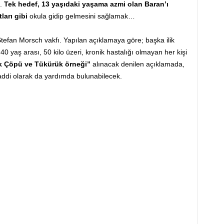
ş.
Tek hedef, 13 yaşıdaki yaşama azmi olan Baran’ı
arı gibi
okula gidip gelmesini sağlamak…
efan Morsch vakfı. Yapılan açıklamaya göre; başka ilik
0 yaş arası, 50 kilo üzeri, kronik hastalığı olmayan her kişi
k Çöpü ve Tükürük örneği”
alınacak denilen açıklamada,
di olarak da yardımda bulunabilecek.