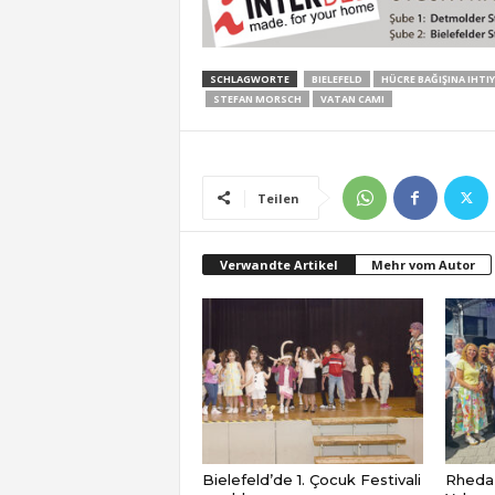
SCHLAGWORTE
BIELEFELD
HÜCRE BAĞIŞINA IHTI
STEFAN MORSCH
VATAN CAMI
Teilen
Verwandte Artikel
Mehr vom Autor
Bielefeld’de 1. Çocuk Festivali
Rheda