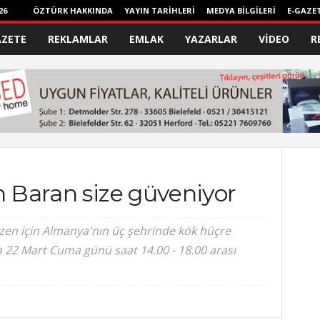
26
ÖZTÜRK HAKKINDA
YAYIN TARİHLERİ
MEDYA BİLGİLERİ
E-GAZE
AZETE
REKLAMLAR
EMLAK
YAZARLAR
VİDEO
R
n Baran size güveniyor
zen için Almanya'nın üç şehrinde kök hüçre
a 22 Mart Cuma günü saat 14.00 - 18.00 arası