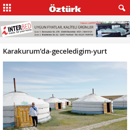
Karakurum’da-geceledigim-yurt