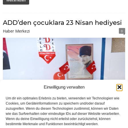
Weiterlesen
ADD’den çocuklara 23 Nisan hediyesi
Haber Merkezi
0
Einwilligung verwalten
Um dir ein optimales Erlebnis zu bieten, verwenden wir Technologien wie
Cookies, um Geräteinformationen zu speichern und/oder darauf
zuzugreifen. Wenn du diesen Technologien zustimmst, können wir Daten
wie das Surfverhalten oder eindeutige IDs auf dieser Website verarbeiten.
Wenn du deine Einwilligung nicht erteilst oder zurückziehst, können
bestimmte Merkmale und Funktionen beeinträchtigt werden.
BIELEFELD (Öztürk) Kovid 19 salgını engeli sebebiyle geçen sene olduğu gibi