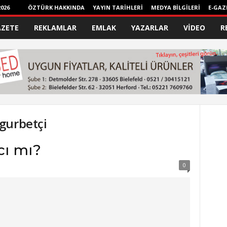
026
ÖZTÜRK HAKKINDA
YAYIN TARİHLERİ
MEDYA BİLGİLERİ
E-GAZ
AZETE
REKLAMLAR
EMLAK
YAZARLAR
VİDEO
R
gurbetçi
cı mı?
0