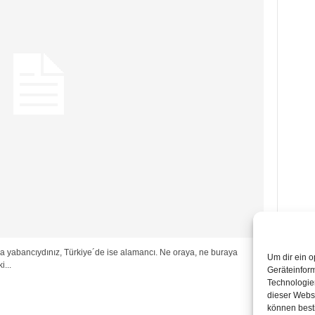
nda yabancıydınız, Türkiye´de ise alamancı. Ne oraya, ne buraya
Um dir ein o
i...
Geräteinfor
Technologien
dieser Websi
können best