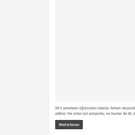
90‘lı senelerin öğrencileri hatırlar. Alman okulu
aittiniz. Ne onlar sizi anlıyordu, ne bunlar. İki dil, ik
Weiterlesen