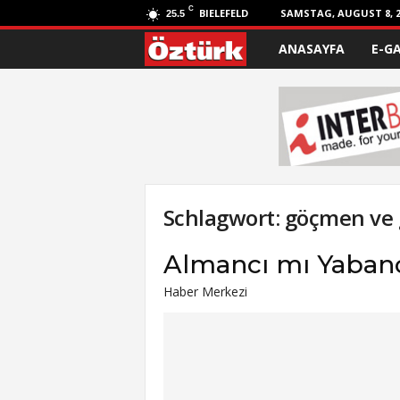
C
BIELEFELD
SAMSTAG, AUGUST 8, 2
25.5
ANASAYFA
E-G
Ö
z
t
ü
r
Schlagwort: göçmen ve 
k
Almancı mı Yaban
Haber Merkezi