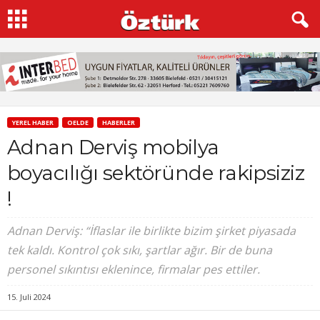
YEREL HABER
OELDE
HABERLER
Adnan Derviş mobilya
boyacılığı sektöründe rakipsiziz
!
Adnan Derviş: “İflaslar ile birlikte bizim şirket piyasada
tek kaldı. Kontrol çok sıkı, şartlar ağır. Bir de buna
personel sıkıntısı eklenince, firmalar pes ettiler.
15. Juli 2024