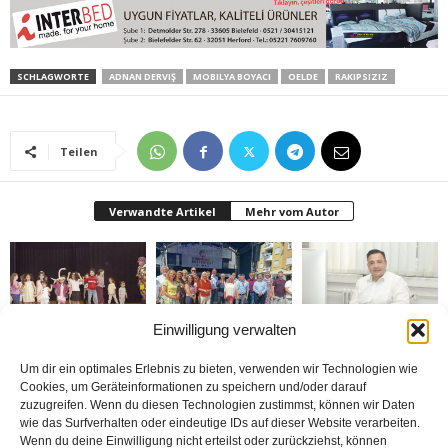
SCHLAGWORTE
ADNAN DERVIŞ
MOBILYA BOYACI
OELDE
RAKIPSIZIZ
Teilen
Verwandte Artikel
Mehr vom Autor
Einwilligung verwalten
Bielefeld’de 1. Çocuk
Rheda-Wiedenbrück’de
Belediyenin bütçesi
Festivali yapıldı
Yabancılar Haftası
donduruldu
Um dir ein optimales Erlebnis zu bieten, verwenden wir Technologien wie
Yapıldı
Cookies, um Geräteinformationen zu speichern und/oder darauf
zuzugreifen. Wenn du diesen Technologien zustimmst, können wir Daten
wie das Surfverhalten oder eindeutige IDs auf dieser Website verarbeiten.
Wenn du deine Einwilligung nicht erteilst oder zurückziehst, können