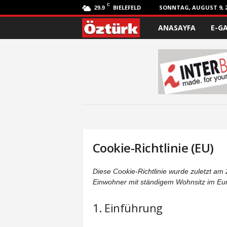
C
BIELEFELD
SONNTAG, AUGUST 9, 2
29.9
ANASAYFA
E-G
Ö
z
t
ü
r
k
Cookie-Richtlinie (EU)
Diese Cookie-Richtlinie wurde zuletzt am 2
Einwohner mit ständigem Wohnsitz im Eu
1. Einführung