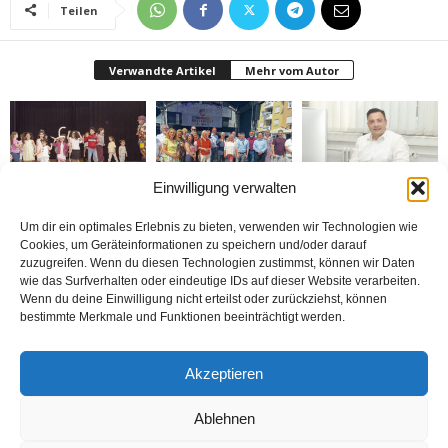
Teilen
Verwandte Artikel
Mehr vom Autor
Einwilligung verwalten
Bielefeld’de 1. Çocuk
Rheda-Wiedenbrück’de
Belediyenin bütçesi
Festivali yapıldı
Yabancılar Haftası
donduruldu
Um dir ein optimales Erlebnis zu bieten, verwenden wir Technologien wie
Yapıldı
Cookies, um Geräteinformationen zu speichern und/oder darauf
zuzugreifen. Wenn du diesen Technologien zustimmst, können wir Daten
wie das Surfverhalten oder eindeutige IDs auf dieser Website verarbeiten.
Wenn du deine Einwilligung nicht erteilst oder zurückziehst, können
bestimmte Merkmale und Funktionen beeinträchtigt werden.
Doymaz Danışmanlık 2.
Bakım Sigortası
nune’ma restoran
Akzeptieren
şubesini Rheda-
Danışmanlığı Yapıyoruz
„İstediğin Kadar Ye“
Wiedenbrück’e açtı
sistemi ile çalışıyor
Ablehnen