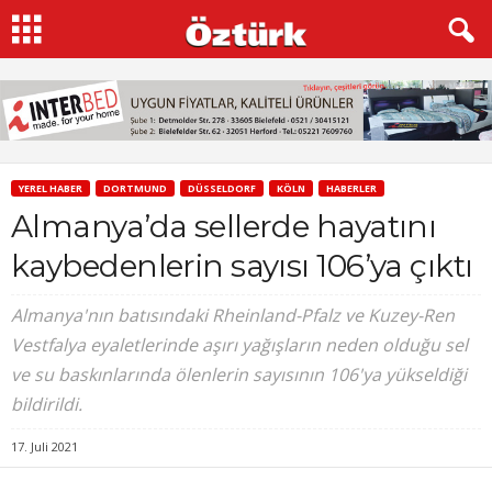
YEREL HABER
DORTMUND
DÜSSELDORF
KÖLN
HABERLER
Almanya’da sellerde hayatını
kaybedenlerin sayısı 106’ya çıktı
Almanya'nın batısındaki Rheinland-Pfalz ve Kuzey-Ren
Vestfalya eyaletlerinde aşırı yağışların neden olduğu sel
ve su baskınlarında ölenlerin sayısının 106'ya yükseldiği
bildirildi.
17. Juli 2021