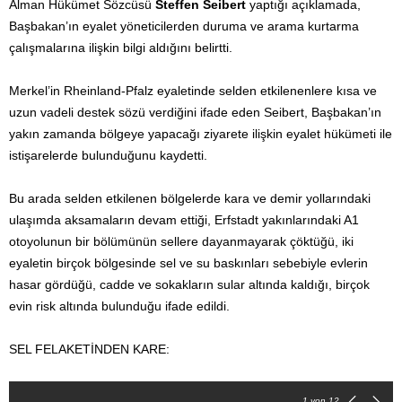
Alman Hükümet Sözcüsü
Steffen Seibert
yaptığı açıklamada,
Başbakan’ın eyalet yöneticilerden duruma ve arama kurtarma
çalışmalarına ilişkin bilgi aldığını belirtti.
Merkel’in Rheinland-Pfalz eyaletinde selden etkilenenlere kısa ve
uzun vadeli destek sözü verdiğini ifade eden Seibert, Başbakan’ın
yakın zamanda bölgeye yapacağı ziyarete ilişkin eyalet hükümeti ile
istişarelerde bulunduğunu kaydetti.
Bu arada selden etkilenen bölgelerde kara ve demir yollarındaki
ulaşımda aksamaların devam ettiği, Erfstadt yakınlarındaki A1
otoyolunun bir bölümünün sellere dayanmayarak çöktüğü, iki
eyaletin birçok bölgesinde sel ve su baskınları sebebiyle evlerin
hasar gördüğü, cadde ve sokakların sular altında kaldığı, birçok
evin risk altında bulunduğu ifade edildi.
SEL FELAKETİNDEN KARE:
1
von 12