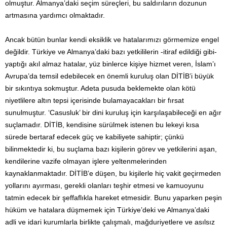
olmuştur. Almanya’daki seçim süreçleri, bu saldırıların dozunun
artmasına yardımcı olmaktadır.
Ancak bütün bunlar kendi eksiklik ve hatalarımızı görmemize engel
değildir. Türkiye ve Almanya’daki bazı yetkililerin -itiraf edildiği gibi-
yaptığı akıl almaz hatalar, yüz binlerce kişiye hizmet veren, İslam’ı
Avrupa’da temsil edebilecek en önemli kuruluş olan DİTİB’i büyük
bir sıkıntıya sokmuştur. Adeta pusuda beklemekte olan kötü
niyetlilere altın tepsi içerisinde bulamayacakları bir fırsat
sunulmuştur. ‘Casusluk’ bir dini kuruluş için karşılaşabileceği en ağır
suçlamadır. DİTİB, kendisine sürülmek istenen bu lekeyi kısa
sürede bertaraf edecek güç ve kabiliyete sahiptir; çünkü
bilinmektedir ki, bu suçlama bazı kişilerin görev ve yetkilerini aşan,
kendilerine vazife olmayan işlere yeltenmelerinden
kaynaklanmaktadır. DİTİB’e düşen, bu kişilerle hiç vakit geçirmeden
yollarını ayırması, gerekli olanları teşhir etmesi ve kamuoyunu
tatmin edecek bir şeffaflıkla hareket etmesidir. Bunu yaparken peşin
hüküm ve hatalara düşmemek için Türkiye’deki ve Almanya’daki
adli ve idari kurumlarla birlikte çalışmalı, mağduriyetlere ve asılsız