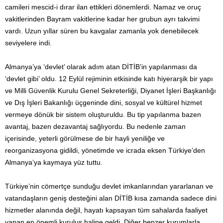
camileri mescid-i dırar ilan ettikleri dönemlerdi. Namaz ve oruç
vakitlerinden Bayram vakitlerine kadar her grubun ayrı takvimi
vardı. Uzun yıllar süren bu kavgalar zamanla yok denebilecek
seviyelere indi.
Almanya’ya ‘devlet’ olarak adım atan DİTİB’in yapılanması da
‘devlet gibi’ oldu. 12 Eylül rejiminin etkisinde katı hiyerarşik bir yapı
ve Milli Güvenlik Kurulu Genel Sekreterliği, Diyanet İşleri Başkanlığı
ve Dış İşleri Bakanlığı üçgeninde dini, sosyal ve kültürel hizmet
vermeye dönük bir sistem oluşturuldu. Bu tip yapılanma bazen
avantaj, bazen dezavantaj sağlıyordu. Bu nedenle zaman
içerisinde, yeterli görülmese de bir hayli yeniliğe ve
reorganizasyona gidildi, yönetimde ve icrada eksen Türkiye’den
Almanya’ya kaymaya yüz tuttu.
Türkiye’nin cömertçe sunduğu devlet imkanlarından yararlanan ve
vatandaşların geniş desteğini alan DİTİB kısa zamanda sadece dini
hizmetler alanında değil, hayatı kapsayan tüm sahalarda faaliyet
yapan en önemli kuruluş haline geldi. Diğer benzer kurumlarla