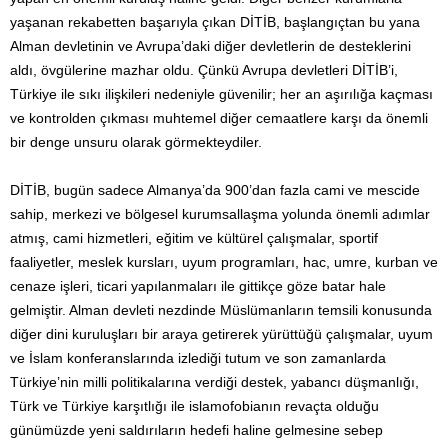
yaşanan rekabetten başarıyla çıkan DİTİB, başlangıçtan bu yana
Alman devletinin ve Avrupa’daki diğer devletlerin de desteklerini
aldı, övgülerine mazhar oldu. Çünkü Avrupa devletleri DİTİB’i,
Türkiye ile sıkı ilişkileri nedeniyle güvenilir; her an aşırılığa kaçması
ve kontrolden çıkması muhtemel diğer cemaatlere karşı da önemli
bir denge unsuru olarak görmekteydiler.
DİTİB, bugün sadece Almanya’da 900’dan fazla cami ve mescide
sahip, merkezi ve bölgesel kurumsallaşma yolunda önemli adımlar
atmış, cami hizmetleri, eğitim ve kültürel çalışmalar, sportif
faaliyetler, meslek kursları, uyum programları, hac, umre, kurban ve
cenaze işleri, ticari yapılanmaları ile gittikçe göze batar hale
gelmiştir. Alman devleti nezdinde Müslümanların temsili konusunda
diğer dini kuruluşları bir araya getirerek yürüttüğü çalışmalar, uyum
ve İslam konferanslarında izlediği tutum ve son zamanlarda
Türkiye’nin milli politikalarına verdiği destek, yabancı düşmanlığı,
Türk ve Türkiye karşıtlığı ile islamofobianın revaçta olduğu
günümüzde yeni saldırıların hedefi haline gelmesine sebep