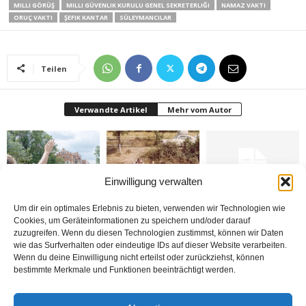
MILLI GÖRÜŞ
MILLI GÜVENLIK KURULU GENEL SEKRETERLIĞI
NAMAZ VAKTI
ORUÇ VAKTI
ŞEFIK KANTAR
SÜLEYMANCILAR
Teilen
Verwandte Artikel
Mehr vom Autor
Einwilligung verwalten
Brandmauer adé: Die
Nerde o eski izinler ?
Almanya krizden
Um dir ein optimales Erlebnis zu bieten, verwenden wir Technologien wie
AfD und das Versagen
çıkabilecek mi?
Cookies, um Geräteinformationen zu speichern und/oder darauf
der Mitte
zuzugreifen. Wenn du diesen Technologien zustimmst, können wir Daten
wie das Surfverhalten oder eindeutige IDs auf dieser Website verarbeiten.
Wenn du deine Einwilligung nicht erteilst oder zurückziehst, können
bestimmte Merkmale und Funktionen beeinträchtigt werden.