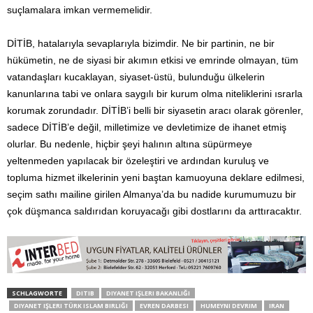
suçlamalara imkan vermemelidir.
DİTİB, hatalarıyla sevaplarıyla bizimdir. Ne bir partinin, ne bir
hükümetin, ne de siyasi bir akımın etkisi ve emrinde olmayan, tüm
vatandaşları kucaklayan, siyaset-üstü, bulunduğu ülkelerin
kanunlarına tabi ve onlara saygılı bir kurum olma niteliklerini ısrarla
korumak zorundadır. DİTİB’i belli bir siyasetin aracı olarak görenler,
sadece DİTİB’e değil, milletimize ve devletimize de ihanet etmiş
olurlar. Bu nedenle, hiçbir şeyi halının altına süpürmeye
yeltenmeden yapılacak bir özeleştiri ve ardından kuruluş ve
topluma hizmet ilkelerinin yeni baştan kamuoyuna deklare edilmesi,
seçim sathı mailine girilen Almanya’da bu nadide kurumumuzu bir
çok düşmanca saldırıdan koruyacağı gibi dostlarını da arttıracaktır.
SCHLAGWORTE
DITIB
DIYANET IŞLERI BAKANLIĞI
DIYANET IŞLERI TÜRK ISLAM BIRLIĞI
EVREN DARBESI
HUMEYNI DEVRIM
IRAN