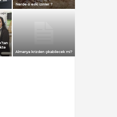
Nerde o eski izinler ?
k’tan
ikte
Almanya krizden çıkabilecek mi?