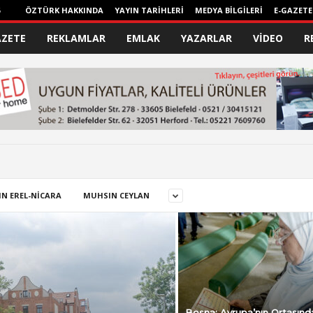
ÖZTÜRK HAKKINDA
YAYIN TARİHLERİ
MEDYA BİLGİLERİ
E-GAZETE
AZETE
REKLAMLAR
EMLAK
YAZARLAR
VİDEO
R
IN EREL-NİCARA
MUHSIN CEYLAN
Bosna: Avrupa’nın Ortasınd