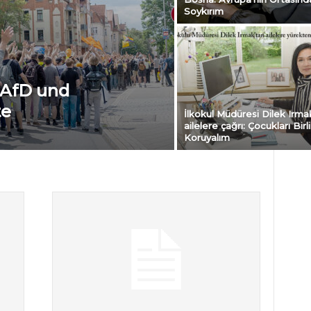
Soykırım
 AfD und
te
İlkokul Müdüresi Dilek Irma
ailelere çağrı: Çocukları Birl
Koruyalım