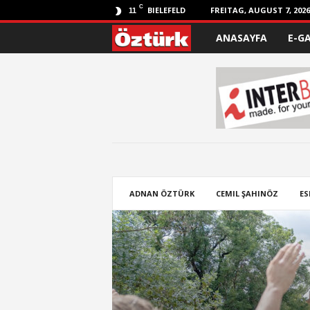
C
BIELEFELD
FREITAG, AUGUST 7, 2026
11
ANASAYFA
E-G
Ö
z
t
ü
r
k
ADNAN ÖZTÜRK
CEMIL ŞAHINÖZ
ES