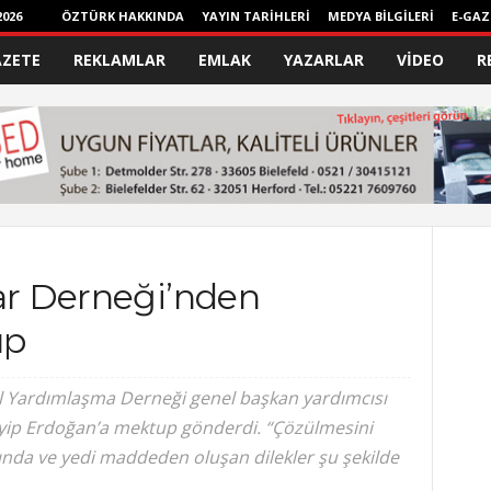
026
ÖZTÜRK HAKKINDA
YAYIN TARİHLERİ
MEDYA BİLGİLERİ
E-GAZ
AZETE
REKLAMLAR
EMLAK
YAZARLAR
VİDEO
R
lar Derneği’nden
up
al Yardımlaşma Derneği genel başkan yardımcısı
yip Erdoğan’a mektup gönderdi. “Çözülmesini
ltında ve yedi maddeden oluşan dilekler şu şekilde