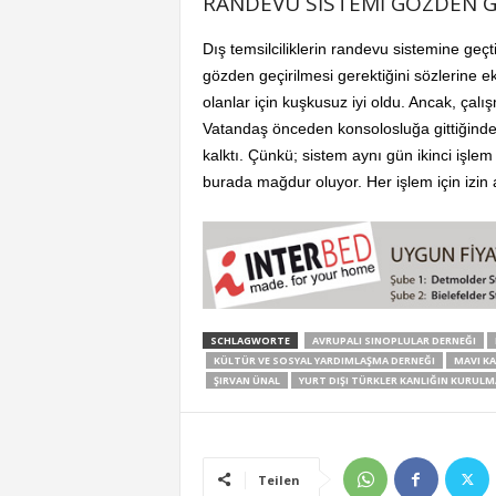
RANDEVU SİSTEMİ GÖZDEN G
Dış temsilciliklerin randevu sistemine geçt
gözden geçirilmesi gerektiğini sözlerine 
olanlar için kuşkusuz iyi oldu. Ancak, çalı
Vatandaş önceden konsolosluğa gittiğinde 
kalktı. Çünkü; sistem aynı gün ikinci işle
burada mağdur oluyor. Her işlem için izin
SCHLAGWORTE
AVRUPALI SINOPLULAR DERNEĞI
KÜLTÜR VE SOSYAL YARDIMLAŞMA DERNEĞI
MAVI K
ŞIRVAN ÜNAL
YURT DIŞI TÜRKLER KANLIĞIN KURULM
Teilen