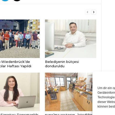
-Wiedenbrück’de
Belediyenin bütçesi
lar Haftası Yapıldı
donduruldu
Um dir ein o
Geräteinfor
Technologien
dieser Websi
können best
Sigortası Danışmanlığı
nune’ma restoran „İstediğin