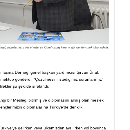
Ünal, gazetemizi ziyaret ederek Cumhurbaşkanına gönderilen mektubu anlattı.
dımlaşma Derneği genel başkan yardımcısı Şirvan Ünal,
ektup gönderdi. “Çözülmesini istediğimiz sorunlarımız”
lekler şu şekilde sıralandı:
ngi bir Mesleği bitirmiş ve diplomasını almış olan meslek
nçlerimizin diplomalarına Türkiye’de denklik
 Türkiye’ye gelirken veya ülkemizden ayrılırken yol boyunca