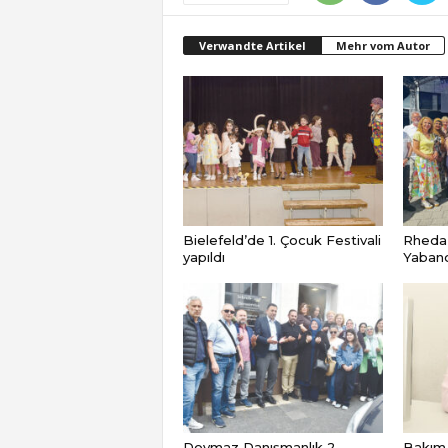
Verwandte Artikel
Mehr vom Autor
Bielefeld’de 1. Çocuk Festivali
Rheda
yapıldı
Yabancı
Doymaz Danışmanlık 2.
Bakım 