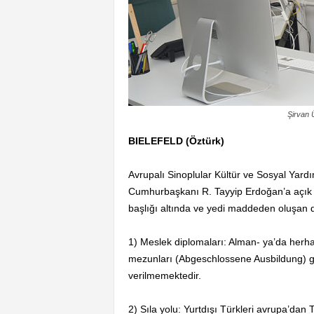
Şirvan 
BIELEFELD (Öztürk)
Avrupalı Sinoplular Kültür ve Sosyal Yar
Cumhurbaşkanı R. Tayyip Erdoğan’a açık m
başlığı altında ve yedi maddeden oluşan di
1) Meslek diplomaları: Alman- ya’da herha
mezunları (Abgeschlossene Ausbildung) ge
verilmemektedir.
2) Sıla yolu: Yurtdışı Türkleri avrupa’dan