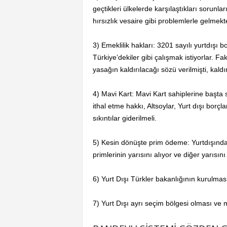
geçtikleri ülkelerde karşılaştıkları sorunl
hırsızlık vesaire gibi problemlerle gelmekte
3) Emeklilik hakları: 3201 sayılı yurtdışı
Türkiye’dekiler gibi çalışmak istiyorlar. F
yasağın kaldırılacağı sözü verilmişti, kaldı
4) Mavi Kart: Mavi Kart sahiplerine başta
ithal etme hakkı, Altsoylar, Yurt dışı borçl
sıkıntılar giderilmeli.
5) Kesin dönüşte prim ödeme: Yurtdışından
primlerinin yarısını alıyor ve diğer yarısını
6) Yurt Dışı Türkler bakanlığının kurulmas
7) Yurt Dışı ayrı seçim bölgesi olması ve m