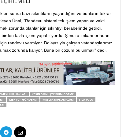
EÇİRİLMELİ
ikten sonra bazı sıkıntıların yaşandığını ve bunların tekrar
ekleyen Ünal, “Randevu sistemi tek işlem yapan ve vakti
şmak zorunda olanlar için sıkıntıyı beraberinde getirdi.
birden fazla işlem yapabiliyordu. Şimdi o imkanı ortadan
m için randevu vermiyor. Dolayısıyla çalışan vatandaşlarımız
 almak zorunda kalıyor. Buna bir çözüm bulunmalı” dedi.
EMEKLILIK HAKLARI
KESIN DÖNÜŞTE PRIM ÖDEME
ART
MEKTUP GÖNDERDI
MESLEK DIPLOMALARI
SILA YOLU
ASI