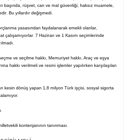
arın başında, rüşvet, can ve mal güvenliği, haksız muamele,
dir. Bu yıllardır değişmedi.
 borçlanma yasasından faydalanarak emekli olanlar,
akat çalışamıyorlar. 7 Haziran ve 1 Kasım seçimlerinde
rılmadı.
 seçme ve seçilme hakkı, Memuriyet hakkı, Araç ve eşya
anma hakkı verilmeli ve resmi işlemler yapılırken karşılaşılan
 kesin dönüş yapan 1,8 milyon Türk işçisi, sosyal sigorta
 alamıyor.
ı.
illetvekili kontenjanının tanınması.