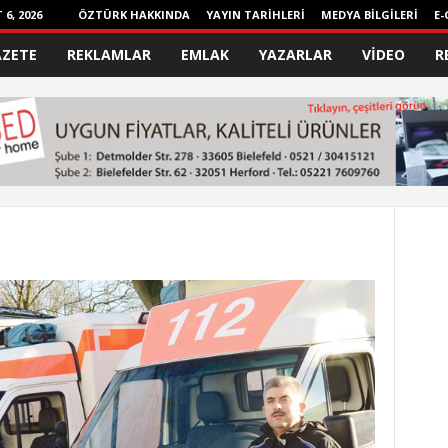
6, 2026
ÖZTÜRK HAKKINDA
YAYIN TARİHLERİ
MEDYA BİLGİLERİ
E-
AZETE
REKLAMLAR
EMLAK
YAZARLAR
VİDEO
R