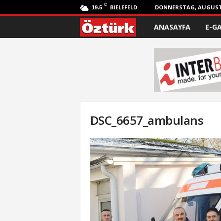
C
BIELEFELD
DONNERSTAG, AUGUST 
19.5
ANASAYFA
E-G
Ö
z
t
ü
r
DSC_6657_ambulans
k