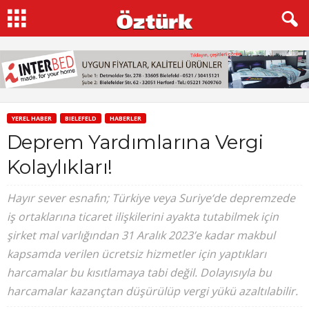
YEREL HABER
BIELEFELD
HABERLER
Deprem Yardımlarına Vergi
Kolaylıkları!
Hayır sever esnafın; Türkiye veya Suriye‘de depremzede
iş ortaklarına ticaret ilişkilerini ayakta tutabilmek için
şirket mal varlığından 31 Aralık 2023’e kadar makbul
kapsamda verilen ücretsiz hizmetler için yaptıkları
harcamalar bu kısıtlamaya tabi değil. Dolayısıyla bu
harcamalar kazançtan düşürülüp vergi yükü azaltılabilir.