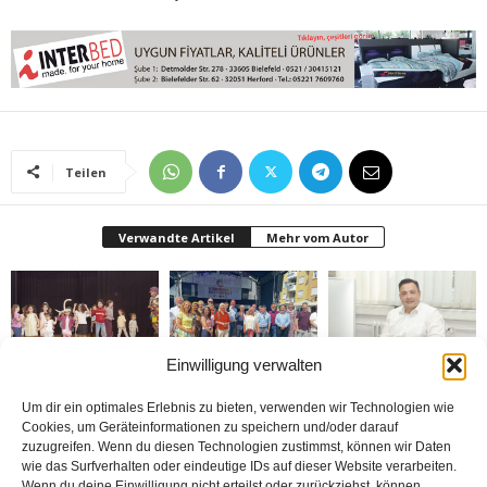
Teilen
Verwandte Artikel
Mehr vom Autor
Einwilligung verwalten
Bielefeld’de 1. Çocuk
Rheda-Wiedenbrück’de
Belediyenin bütçesi
Festivali yapıldı
Yabancılar Haftası
donduruldu
Um dir ein optimales Erlebnis zu bieten, verwenden wir Technologien wie
Yapıldı
Cookies, um Geräteinformationen zu speichern und/oder darauf
zuzugreifen. Wenn du diesen Technologien zustimmst, können wir Daten
wie das Surfverhalten oder eindeutige IDs auf dieser Website verarbeiten.
Wenn du deine Einwilligung nicht erteilst oder zurückziehst, können