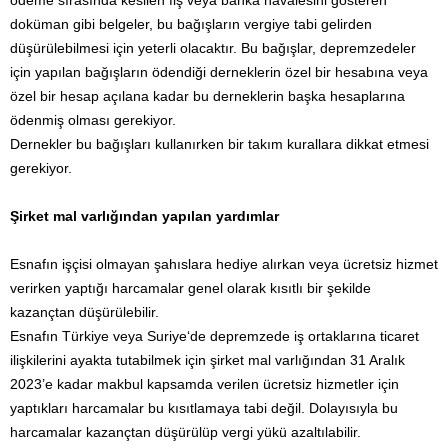
ödeme sırasında kesilen fiş veya banka havalesini gösteren
doküman gibi belgeler, bu bağışların vergiye tabi gelirden
düşürülebilmesi için yeterli olacaktır. Bu bağışlar, depremzedeler
için yapılan bağışların ödendiği derneklerin özel bir hesabına veya
özel bir hesap açılana kadar bu derneklerin başka hesaplarına
ödenmiş olması gerekiyor.
Dernekler bu bağışları kullanırken bir takım kurallara dikkat etmesi
gerekiyor.
Şirket mal varlığından yapılan yardımlar
Esnafın işçisi olmayan şahıslara hediye alırkan veya ücretsiz hizmet
verirken yaptığı harcamalar genel olarak kısıtlı bir şekilde
kazançtan düşürülebilir.
Esnafın Türkiye veya Suriye‘de depremzede iş ortaklarına ticaret
ilişkilerini ayakta tutabilmek için şirket mal varlığından 31 Aralık
2023’e kadar makbul kapsamda verilen ücretsiz hizmetler için
yaptıkları harcamalar bu kısıtlamaya tabi değil. Dolayısıyla bu
harcamalar kazançtan düşürülüp vergi yükü azaltılabilir.