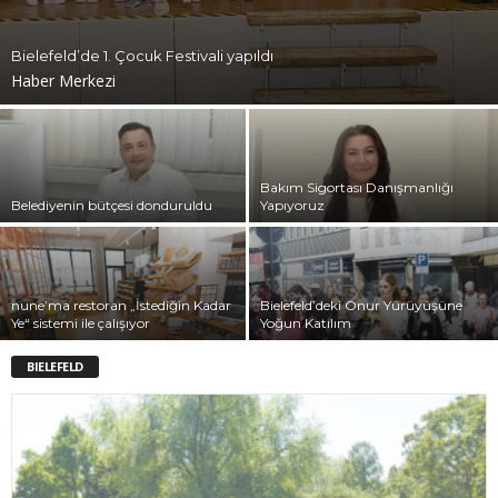
Bielefeld’de 1. Çocuk Festivali yapıldı
Haber Merkezi
Bakım Sigortası Danışmanlığı
Belediyenin bütçesi donduruldu
Yapıyoruz
nune’ma restoran „İstediğin Kadar
Bielefeld’deki Onur Yürüyüşüne
Ye“ sistemi ile çalışıyor
Yoğun Katılım
BIELEFELD