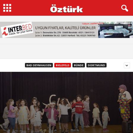
BAD OEYNHAUSEN
BIELEFELD
BÜNDE
DORTMUND