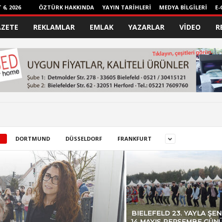
6, 2026
ÖZTÜRK HAKKINDA
YAYIN TARİHLERİ
MEDYA BİLGİLERİ
E-
AZETE
REKLAMLAR
EMLAK
YAZARLAR
VİDEO
R
DORTMUND
DÜSSELDORF
FRANKFURT
BIELEFELD 23. YAYLA ŞEN
14 MAYIS PERŞEMBE GÜN