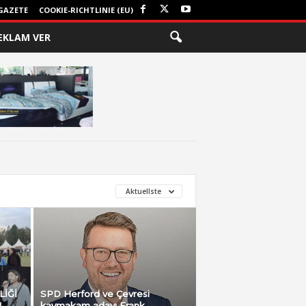
GAZETE
COOKIE-RICHTLINIE (EU)
EKLAM VER
Aktuellste
LİĞİ
SPD Herford ve Çevresi
Ü
kaymakam adayı Frank