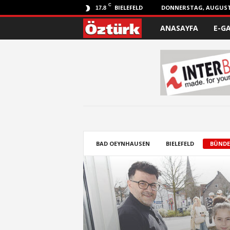
C
BIELEFELD
DONNERSTAG, AUGUST 
17.8
ANASAYFA
E-G
Ö
z
t
ü
r
k
BAD OEYNHAUSEN
BIELEFELD
BÜNDE