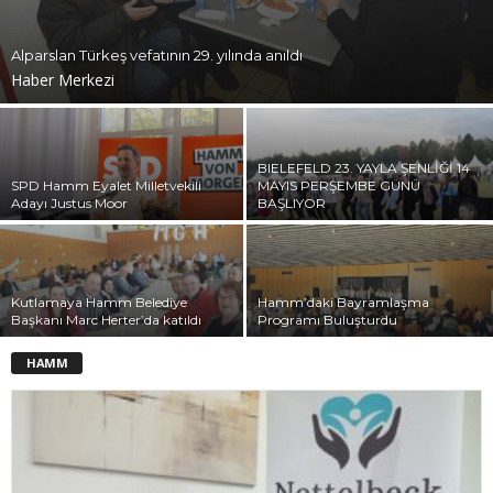
Alparslan Türkeş vefatının 29. yılında anıldı
Haber Merkezi
BIELEFELD 23. YAYLA ŞENLİĞİ 14
SPD Hamm Eyalet Milletvekili
MAYIS PERŞEMBE GÜNÜ
Adayı Justus Moor
BAŞLIYOR
Kutlamaya Hamm Belediye
Hamm’daki Bayramlaşma
Başkanı Marc Herter’da katıldı
Programı Buluşturdu
HAMM