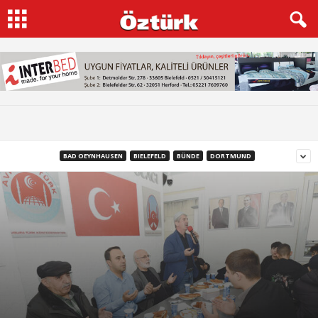
BAD OEYNHAUSEN
BIELEFELD
BÜNDE
DORTMUND