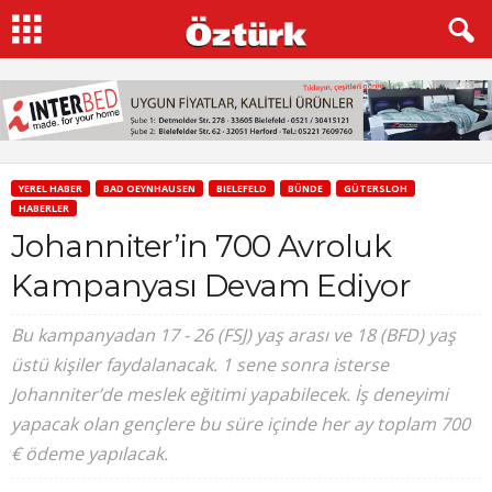
YEREL HABER
BAD OEYNHAUSEN
BIELEFELD
BÜNDE
GÜTERSLOH
HABERLER
Johanniter’in 700 Avroluk
Kampanyası Devam Ediyor
Bu kampanyadan 17 - 26 (FSJ) yaş arası ve 18 (BFD) yaş
üstü kişiler faydalanacak. 1 sene sonra isterse
Johanniter’de meslek eğitimi yapabilecek. İş deneyimi
yapacak olan gençlere bu süre içinde her ay toplam 700
€ ödeme yapılacak.