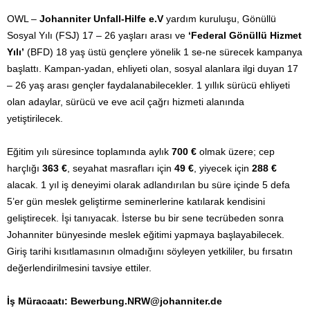
OWL –
Johanniter Unfall-Hilfe e.V
yardım kuruluşu, Gönüllü
Sosyal Yılı (FSJ) 17 – 26 yaşları arası ve
‘Federal Gönüllü Hizmet
Yılı’
(BFD) 18 yaş üstü gençlere yönelik 1 se-ne sürecek kampanya
başlattı. Kampan-yadan, ehliyeti olan, sosyal alanlara ilgi duyan 17
– 26 yaş arası gençler faydalanabilecekler. 1 yıllık sürücü ehliyeti
olan adaylar, sürücü ve eve acil çağrı hizmeti alanında
yetiştirilecek.
Eğitim yılı süresince toplamında aylık
700 €
olmak üzere; cep
harçlığı
363 €
, seyahat masrafları için
49 €
, yiyecek için
288 €
alacak. 1 yıl iş deneyimi olarak adlandırılan bu süre içinde 5 defa
5’er gün meslek geliştirme seminerlerine katılarak kendisini
geliştirecek. İşi tanıyacak. İsterse bu bir sene tecrübeden sonra
Johanniter bünyesinde meslek eğitimi yapmaya başlayabilecek.
Giriş tarihi kısıtlamasının olmadığını söyleyen yetkililer, bu fırsatın
değerlendirilmesini tavsiye ettiler.
İş Müracaatı: Bewerbung.NRW@johanniter.de