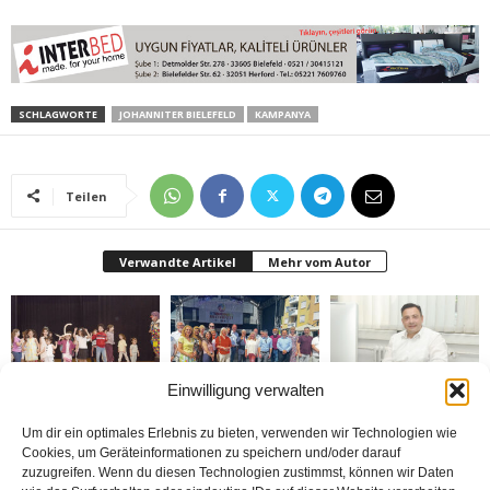
SCHLAGWORTE
JOHANNITER BIELEFELD
KAMPANYA
Teilen
Verwandte Artikel
Mehr vom Autor
Einwilligung verwalten
Bielefeld’de 1. Çocuk
Rheda-Wiedenbrück’de
Belediyenin bütçesi
Festivali yapıldı
Yabancılar Haftası
donduruldu
Um dir ein optimales Erlebnis zu bieten, verwenden wir Technologien wie
Yapıldı
Cookies, um Geräteinformationen zu speichern und/oder darauf
zuzugreifen. Wenn du diesen Technologien zustimmst, können wir Daten