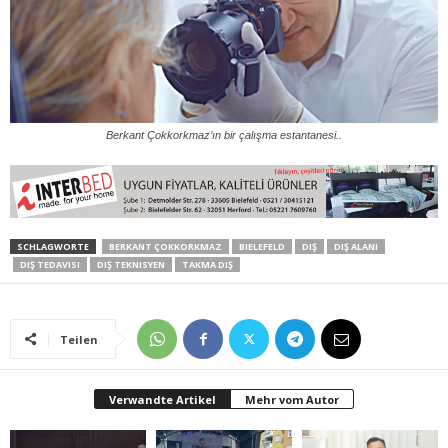
Berkant Çokkorkmaz’ın bir çalışma estantanesi..
SCHLAGWORTE
BERKANT ÇOKKORKMAZ
BIELEFELD
DIŞ
DIŞ ALANI
DIŞ TEDAVISI
DIŞ TEKNISYEN
TAKMA DIŞ
Teilen
Verwandte Artikel
Mehr vom Autor