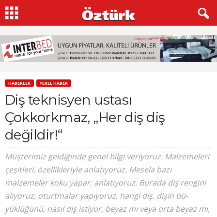
HABERLER
YEREL HABER
Diş teknisyen ustası
Çokkorkmaz, „Her diş diş
değildir!“
Müşterimiz geldiğinde genel bilgi veriyoruz. Malzemeleri
çeşitleri, özellikleriyle anlatıyoruz. Mesela bazı
malzemeler koku yapar, anlatıyoruz. Burada diş rengini
alıyoruz, oturtmalar yapıyoruz, hangi diş, dişin bü-
yüklüğünü, nasıl diş istiyor, beyaz mı veya orta beyaz mı,