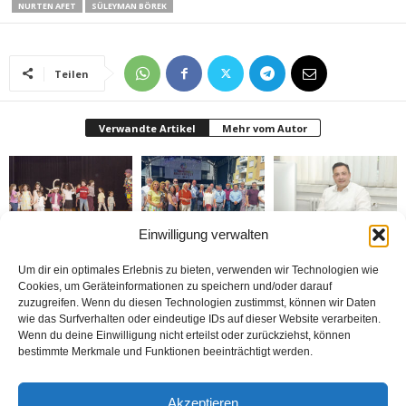
NURTEN AFET
SÜLEYMAN BÖREK
Teilen
Verwandte Artikel
Mehr vom Autor
Einwilligung verwalten
Bielefeld’de 1. Çocuk
Rheda-Wiedenbrück’de
Belediyenin bütçesi
Festivali yapıldı
Yabancılar Haftası
donduruldu
Um dir ein optimales Erlebnis zu bieten, verwenden wir Technologien wie
Yapıldı
Cookies, um Geräteinformationen zu speichern und/oder darauf
zuzugreifen. Wenn du diesen Technologien zustimmst, können wir Daten
wie das Surfverhalten oder eindeutige IDs auf dieser Website verarbeiten.
Wenn du deine Einwilligung nicht erteilst oder zurückziehst, können
bestimmte Merkmale und Funktionen beeinträchtigt werden.
Doymaz Danışmanlık 2.
Bakım Sigortası
nune’ma restoran
Akzeptieren