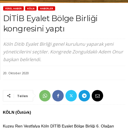
YEREL HABER
KÖLN
HABERLER
DİTİB Eyalet Bölge Birliği
kongresini yaptı
Köln Ditib Eyalet Birliği genel kurulunu yaparak yeni
yöneticilerini seçtiler. Kongrede Zonguldaklı Adem Onur
başkan belirlendi.
20. Oktober 2020
Teilen
KÖLN (Öztürk)
Kuzey Ren Vestfalya Köln DİTİB Eyalet Bölge Birliği 6. Olağan