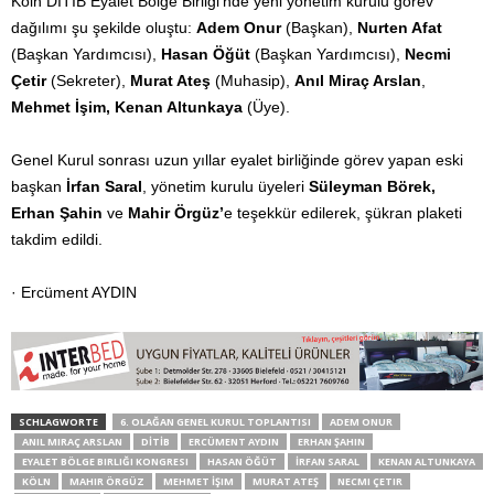
Köln DİTİB Eyalet Bölge Birliği’nde yeni yönetim kurulu görev
dağılımı şu şekilde oluştu:
Adem Onur
(Başkan),
Nurten Afat
(Başkan Yardımcısı),
Hasan Öğüt
(Başkan Yardımcısı),
Necmi
Çetir
(Sekreter),
Murat Ateş
(Muhasip),
Anıl Miraç Arslan
,
Mehmet İşim, Kenan Altunkaya
(Üye).
Genel Kurul sonrası uzun yıllar eyalet birliğinde görev yapan eski
başkan
İrfan Saral
, yönetim kurulu üyeleri
Süleyman Börek,
Erhan Şahin
ve
Mahir Örgüz’
e teşekkür edilerek, şükran plaketi
takdim edildi.
· Ercüment AYDIN
SCHLAGWORTE
6. OLAĞAN GENEL KURUL TOPLANTISI
ADEM ONUR
ANIL MIRAÇ ARSLAN
DİTİB
ERCÜMENT AYDIN
ERHAN ŞAHIN
EYALET BÖLGE BIRLIĞI KONGRESI
HASAN ÖĞÜT
İRFAN SARAL
KENAN ALTUNKAYA
KÖLN
MAHIR ÖRGÜZ
MEHMET İŞIM
MURAT ATEŞ
NECMI ÇETIR