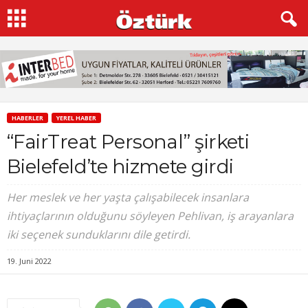
HABERLER
YEREL HABER
“FairTreat Personal” şirketi
Bielefeld’te hizmete girdi
Her meslek ve her yaşta çalışabilecek insanlara
ihtiyaçlarının olduğunu söyleyen Pehlivan, iş arayanlara
iki seçenek sunduklarını dile getirdi.
19. Juni 2022