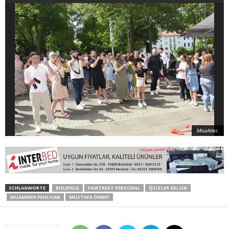
Misafirler.
SCHLAGWORTE
BIELEFELD
FAIRTREAT PERSONAL
İŞSIZLER GELSIN
MUAMMER PEHLIVAN
MUSTAFA ÖNBEY