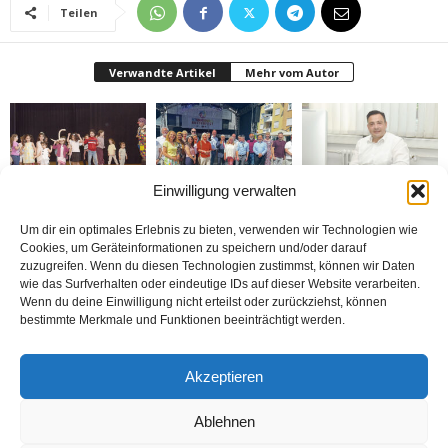
Teilen
Verwandte Artikel
Mehr vom Autor
Einwilligung verwalten
Bielefeld’de 1. Çocuk
Rheda-Wiedenbrück’de
Belediyenin bütçesi
Festivali yapıldı
Yabancılar Haftası
donduruldu
Um dir ein optimales Erlebnis zu bieten, verwenden wir Technologien wie
Yapıldı
Cookies, um Geräteinformationen zu speichern und/oder darauf
zuzugreifen. Wenn du diesen Technologien zustimmst, können wir Daten
wie das Surfverhalten oder eindeutige IDs auf dieser Website verarbeiten.
Wenn du deine Einwilligung nicht erteilst oder zurückziehst, können
bestimmte Merkmale und Funktionen beeinträchtigt werden.
Doymaz Danışmanlık 2.
Bakım Sigortası
nune’ma restoran
Akzeptieren
şubesini Rheda-
Danışmanlığı Yapıyoruz
„İstediğin Kadar Ye“
Wiedenbrück’e açtı
sistemi ile çalışıyor
Ablehnen