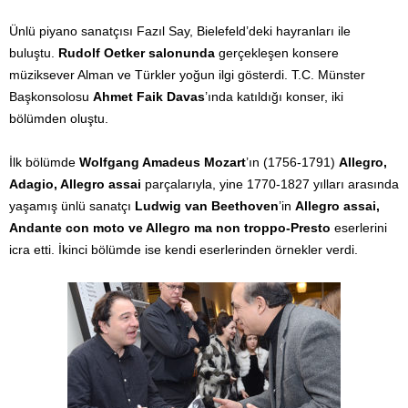
Ünlü piyano sanatçısı Fazıl Say, Bielefeld’deki hayranları ile
buluştu.
Rudolf Oetker salonunda
gerçekleşen konsere
müziksever Alman ve Türkler yoğun ilgi gösterdi. T.C. Münster
Başkonsolosu
Ahmet Faik Davas
’ında katıldığı konser, iki
bölümden oluştu.
İlk bölümde
Wolfgang Amadeus Mozart
’ın (1756-1791)
Allegro,
Adagio, Allegro assai
parçalarıyla, yine 1770-1827 yılları arasında
yaşamış ünlü sanatçı
Ludwig van Beethoven
’in
Allegro assai,
Andante con moto ve Allegro ma non troppo-Presto
eserlerini
icra etti. İkinci bölümde ise kendi eserlerinden örnekler verdi.