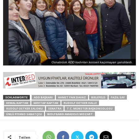
Osnabrück ADD kadınları konseri kaçırmayan şanslılardı.
SCHLAGWORTE
ADD BAŞKANI
AHMET FAIK DAVAZ
BIELEFELD
FAZIL SAY
KEMAL KAPTAN
MEHTAP KAPTAN
RUDOLF OETKER HALLE
RUDOLF OETKER SALONU
SENATRA
T.C. MÜNSTER BAŞKONSOLOSU
ÜNLÜ PIYANO SANATÇISI
WOLFGANG AMADEUS MOZART
Teilen