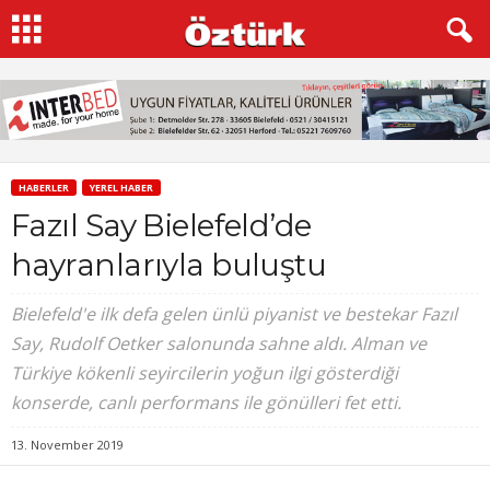
HABERLER
YEREL HABER
Fazıl Say Bielefeld’de
hayranlarıyla buluştu
Bielefeld'e ilk defa gelen ünlü piyanist ve bestekar Fazıl
Say, Rudolf Oetker salonunda sahne aldı. Alman ve
Türkiye kökenli seyircilerin yoğun ilgi gösterdiği
konserde, canlı performans ile gönülleri fet etti.
13. November 2019