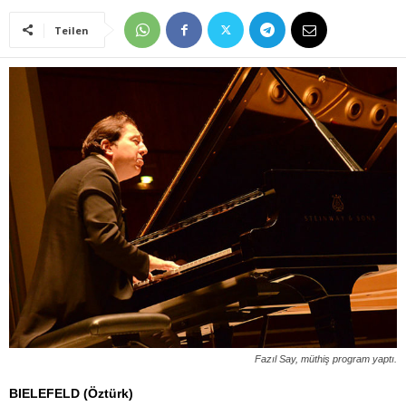
Teilen
Fazıl Say, müthiş program yaptı.
BIELEFELD (Öztürk)