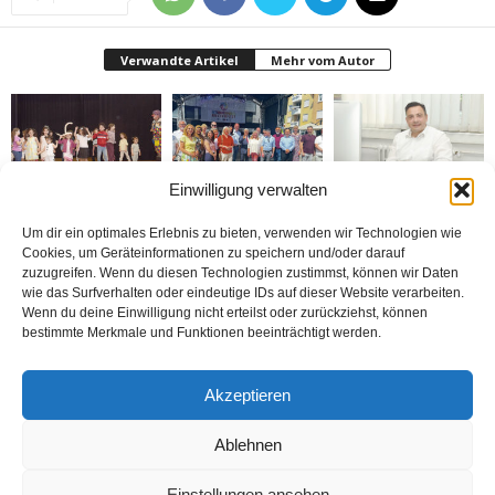
Verwandte Artikel
Mehr vom Autor
Einwilligung verwalten
Bielefeld’de 1. Çocuk
Rheda-Wiedenbrück’de
Belediyenin bütçesi
Festivali yapıldı
Yabancılar Haftası
donduruldu
Um dir ein optimales Erlebnis zu bieten, verwenden wir Technologien wie
Yapıldı
Cookies, um Geräteinformationen zu speichern und/oder darauf
zuzugreifen. Wenn du diesen Technologien zustimmst, können wir Daten
wie das Surfverhalten oder eindeutige IDs auf dieser Website verarbeiten.
Wenn du deine Einwilligung nicht erteilst oder zurückziehst, können
bestimmte Merkmale und Funktionen beeinträchtigt werden.
Doymaz Danışmanlık 2.
Bakım Sigortası
nune’ma restoran
Akzeptieren
şubesini Rheda-
Danışmanlığı Yapıyoruz
„İstediğin Kadar Ye“
Wiedenbrück’e açtı
sistemi ile çalışıyor
Ablehnen
Einstellungen ansehen