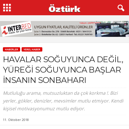
HABERLER
YEREL HABER
HAVALAR SOĞUYUNCA DEĞİL,
YÜREĞİ SOĞUYUNCA BAŞLAR
İNSANIN SONBAHARI
Mutluluğu arama, mutsuzluktan da çok korkma !. Bizi
yerler, gökler, denizler, mevsimler mutlu etmiyor. Kendi
kişisel motivasyonumuz mutlu ediyor.
11. Oktober 2018