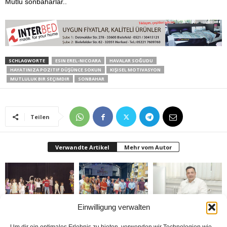
Mutlu sonbaharlar..
SCHLAGWORTE
ESIN EREL-NICOARA
HAVALAR SOĞUDU
HAYATINIZA POZITIF DÜŞÜNCE SOKUN
KIŞISEL MOTIVASYON
MUTLULUK BIR SEÇIMDIR
SONBAHAR
Teilen
Verwandte Artikel
Mehr vom Autor
Einwilligung verwalten
Bielefeld’de 1. Çocuk
Rheda-Wiedenbrück’de
Belediyenin bütçesi
Festivali yapıldı
Yabancılar Haftası
donduruldu