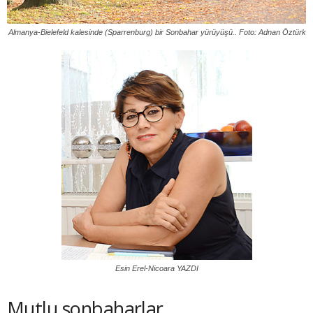
Almanya-Bielefeld kalesinde (Sparrenburg) bir Sonbahar yürüyüşü.. Foto: Adnan Öztürk
Esin Erel-Nicoara YAZDI
Mutlu sonbaharlar..