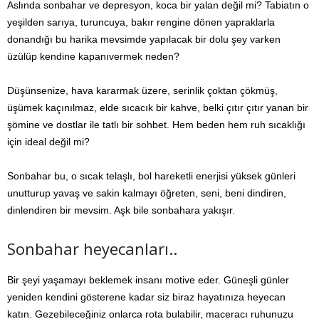
Aslında sonbahar ve depresyon, koca bir yalan değil mi? Tabiatın o
yeşilden sarıya, turuncuya, bakır rengine dönen yapraklarla
donandığı bu harika mevsimde yapılacak bir dolu şey varken
üzülüp kendine kapanıvermek neden?
Düşünsenize, hava kararmak üzere, serinlik çoktan çökmüş,
üşümek kaçınılmaz, elde sıcacık bir kahve, belki çıtır çıtır yanan bir
şömine ve dostlar ile tatlı bir sohbet. Hem beden hem ruh sıcaklığı
için ideal değil mi?
Sonbahar bu, o sıcak telaşlı, bol hareketli enerjisi yüksek günleri
unutturup yavaş ve sakin kalmayı öğreten, seni, beni dindiren,
dinlendiren bir mevsim. Aşk bile sonbahara yakışır.
Sonbahar heyecanları..
Bir şeyi yaşamayı beklemek insanı motive eder. Güneşli günler
yeniden kendini gösterene kadar siz biraz hayatınıza heyecan
katın. Gezebileceğiniz onlarca rota bulabilir, maceracı ruhunuzu