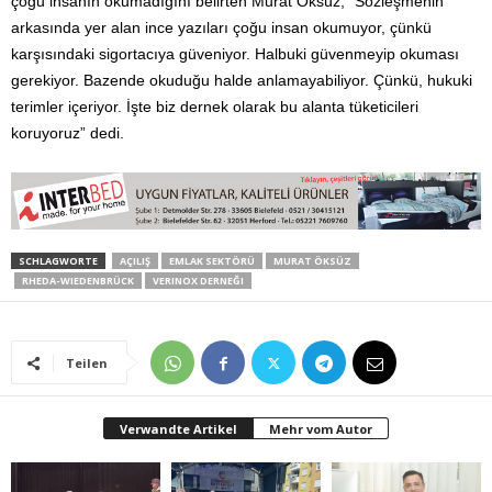
çoğu insanın okumadığını belirten Murat Öksüz, “Sözleşmenin
arkasında yer alan ince yazıları çoğu insan okumuyor, çünkü
karşısındaki sigortacıya güveniyor. Halbuki güvenmeyip okuması
gerekiyor. Bazende okuduğu halde anlamayabiliyor. Çünkü, hukuki
terimler içeriyor. İşte biz dernek olarak bu alanta tüketicileri
koruyoruz” dedi.
SCHLAGWORTE
AÇILIŞ
EMLAK SEKTÖRÜ
MURAT ÖKSÜZ
RHEDA-WIEDENBRÜCK
VERINOX DERNEĞI
Teilen
Verwandte Artikel
Mehr vom Autor