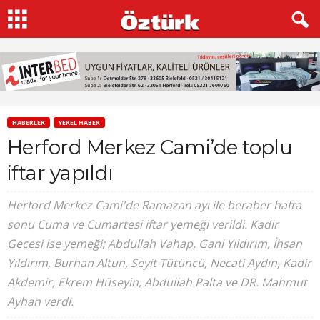
HABERLER
YEREL HABER
Herford Merkez Cami’de toplu
iftar yapıldı
Herford Merkez Cami'de Ramazan ayı ile beraber hafta
sonu Cuma ve Cumartesi iftar yemeği verildi. Kadir
Gecesi ise yemeği; Abdullah Vahap, Gani Yıldırım, İhsan
Yıldırım, Burhan Altun, Seyit Tütüncü, Necati Aydın, Kadir
Akdemir, Ekrem Hüseyin, Abdullah Palta ve DR. Mahmut
Ayhan verdi.