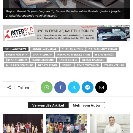
Başkan Kemal Başuslu (sagdan 3.), Sinem Market'in sahibi Mustafa Şentürk (sagdan
2.)misafirler arasında yerini almışlardı.
SCHLAGWORTE
ABDULLAH VAHAP
BURHAN ALTUN
DR. MAHMUT AYHAN
EKREM HÜSEYIN
GANI YILDIRIM
HERFORD MERKEZ CAMI
IFTAR YEMEĞI
İHSAN YILDIRIM
KADIR AKDEMIR
KADIR GECESI
KEMAL BAŞUSLU
MUSTAFA ŞENTÜRK
NECATI AYDIN
SERVIS
SEYIT TÜTÜNCÜ
YEMEK VERILDI
Teilen
Verwandte Artikel
Mehr vom Autor