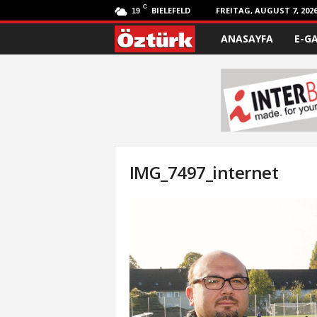
C
BIELEFELD
FREITAG, AUGUST 7, 202
19
ANASAYFA
E-G
Ö
z
t
ü
r
IMG_7497_internet
k