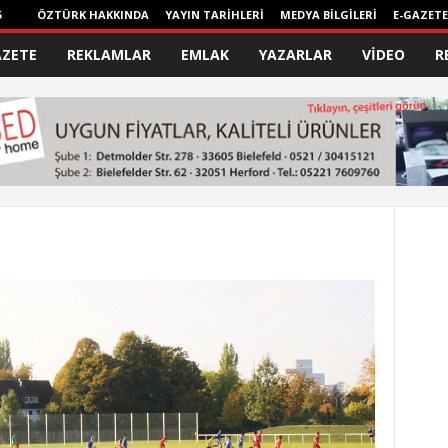
6
ÖZTÜRK HAKKINDA
YAYIN TARİHLERİ
MEDYA BİLGİLERİ
E-GAZETE
AZETE
REKLAMLAR
EMLAK
YAZARLAR
VİDEO
R