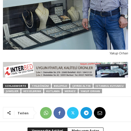
Yakup Orhan
SCHLAGWORTE
1 YILDÖNÜM
BIELEFELD
ÇEYREK ALTIN
ISTANBUL KUYUMCU
JUWELIER
KESSELBRINK
KUTLAMA
MERKEZ
YAKUP ORHAN
Teilen
Verwandte Artikel
Mehr vom Autor