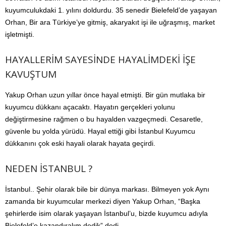
kuyumculukdaki 1. yılını doldurdu. 35 senedir Bielefeld’de yaşayan
Orhan, Bir ara Türkiye’ye gitmiş, akaryakıt işi ile uğraşmış, market
işletmişti.
HAYALLERİM SAYESİNDE HAYALİMDEKİ İŞE
KAVUŞTUM
Yakup Orhan uzun yıllar önce hayal etmişti. Bir gün mutlaka bir
kuyumcu dükkanı açacaktı. Hayatın gerçekleri yolunu
değiştirmesine rağmen o bu hayalden vazgeçmedi. Cesaretle,
güvenle bu yolda yürüdü. Hayal ettiği gibi İstanbul Kuyumcu
dükkanını çok eski hayali olarak hayata geçirdi.
NEDEN İSTANBUL ?
İstanbul.. Şehir olarak bile bir dünya markası. Bilmeyen yok Aynı
zamanda bir kuyumcular merkezi diyen Yakup Orhan, “Başka
şehirlerde isim olarak yaşayan İstanbul’u, bizde kuyumcu adıyla
Bielefeld’e kazandıralım dedik” dedi.