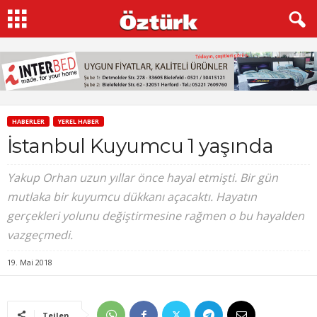
HABERLER
YEREL HABER
İstanbul Kuyumcu 1 yaşında
Yakup Orhan uzun yıllar önce hayal etmişti. Bir gün
mutlaka bir kuyumcu dükkanı açacaktı. Hayatın
gerçekleri yolunu değiştirmesine rağmen o bu hayalden
vazgeçmedi.
19. Mai 2018
Teilen