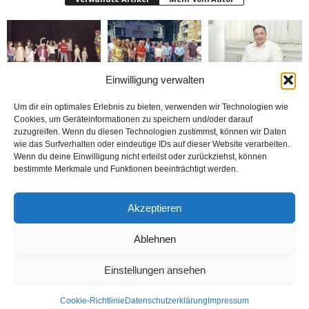
Einwilligung verwalten
Bielefeld’de 1. Çocuk
Rheda-Wiedenbrück’de
Belediyenin bütçesi
Festivali yapıldı
Yabancılar Haftası
donduruldu
Um dir ein optimales Erlebnis zu bieten, verwenden wir Technologien wie
Yapıldı
Cookies, um Geräteinformationen zu speichern und/oder darauf
zuzugreifen. Wenn du diesen Technologien zustimmst, können wir Daten
wie das Surfverhalten oder eindeutige IDs auf dieser Website verarbeiten.
Wenn du deine Einwilligung nicht erteilst oder zurückziehst, können
bestimmte Merkmale und Funktionen beeinträchtigt werden.
Doymaz Danışmanlık 2.
Bakım Sigortası
nune’ma restoran
Akzeptieren
şubesini Rheda-
Danışmanlığı Yapıyoruz
„İstediğin Kadar Ye“
Wiedenbrück’e açtı
sistemi ile çalışıyor
Ablehnen
Einstellungen ansehen
Kontakt
Datenschutzerklärung
Impressum
Cookie-Richtlinie
Datenschutzerklärung
Impressum
© Öztürk Gazetesi 1986 – 2026