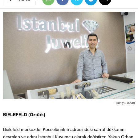
Yakup Orhan
BIELEFELD (Öztürk)
Bielefeld merkezde, Kesselbrink 5 adresindeki sarraf dükkanını
devralan ve adını İstanbul Kuyumcu olarak değiştiren Yakup Orhan,