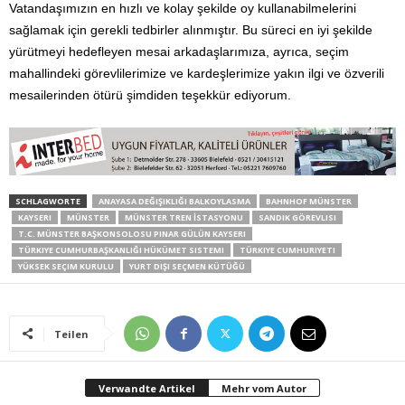
Vatandaşımızın en hızlı ve kolay şekilde oy kullanabilmelerini
sağlamak için gerekli tedbirler alınmıştır. Bu süreci en iyi şekilde
yürütmeyi hedefleyen mesai arkadaşlarımıza, ayrıca, seçim
mahallindeki görevlilerimize ve kardeşlerimize yakın ilgi ve özverili
mesailerinden ötürü şimdiden teşekkür ediyorum.
SCHLAGWORTE
ANAYASA DEĞIŞIKLIĞI BALKOYLASMA
BAHNHOF MÜNSTER
KAYSERI
MÜNSTER
MÜNSTER TREN İSTASYONU
SANDIK GÖREVLISI
T.C. MÜNSTER BAŞKONSOLOSU PINAR GÜLÜN KAYSERI
TÜRKIYE CUMHURBAŞKANLIĞI HÜKÜMET SISTEMI
TÜRKIYE CUMHURIYETI
YÜKSEK SEÇIM KURULU
YURT DIŞI SEÇMEN KÜTÜĞÜ
Teilen
Verwandte Artikel
Mehr vom Autor