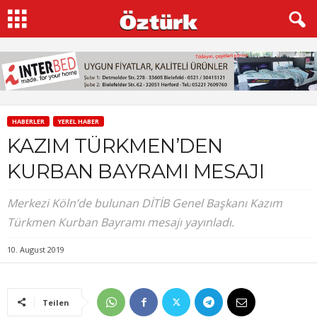
HABERLER
YEREL HABER
KAZIM TÜRKMEN’DEN
KURBAN BAYRAMI MESAJI
Merkezi Köln’de bulunan DİTİB Genel Başkanı Kazım
Türkmen Kurban Bayramı mesajı yayınladı.
10. August 2019
Teilen