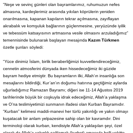
“Neşe ve sevinç günleri olan bayramlarımız, ruhumuzun nefes
almasına, kardeşlerimiz arasında yıkılan köprülerin yeniden
onarılmasına, kapanan kapıların tekrar açılmasına, zayıflayan
akrabalık ve komşuluk bağlarının güçlenmesine, yeryüzünde iyilik
ve tebessüm katsayısının artmasına vesile olmasını arzuladığımız”
temennisinde bulunarak başlayan mesajında
Kazım Türkmen
özetle şunları söyledi:
“Yüce dinimiz İslam, birlik beraberliğimizi kuvvetlendireceğimiz,
cennetin atmosferini dünyada iken hissedeceğimiz iki güzide
bayram hediye etmiştir. Bu bayramların ilki, Allah’ın insanlığa son
mesajlarını bildirdiği, Kur’an’ın doğumu hatırına geçtiğimiz aylarda
uğurladığımız Ramazan Bayramı; diğeri ise 11-14 Ağustos 2019
tarihlerinde büyük bir coşkuyla idrak edeceğimiz, Allah’a yaklaşma
ve O’na teslimiyetimizi sunmanın ifadesi olan Kurban Bayramıdır.
“Kurban” kelimesi maddi-manevi her türlü yakınlığı ve yakın olmayı
kuşatacak bir anlam yelpazesine sahip olan bir kavramdır. Dini
terminoloji olarak kurban, kendisiyle Allah’a yaklaşılan şeyi, özel
olarak da Allah’a yakınlık sağlamak (kurbet) amacıyla belli vakitte