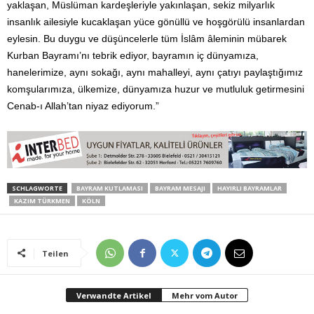
yaklaşan, Müslüman kardeşleriyle yakınlaşan, sekiz milyarlık
insanlık ailesiyle kucaklaşan yüce gönüllü ve hoşgörülü insanlardan
eylesin. Bu duygu ve düşüncelerle tüm İslâm âleminin mübarek
Kurban Bayramı’nı tebrik ediyor, bayramın iç dünyamıza,
hanelerimize, aynı sokağı, aynı mahalleyi, aynı çatıyı paylaştığımız
komşularımıza, ülkemize, dünyamıza huzur ve mutluluk getirmesini
Cenab-ı Allah’tan niyaz ediyorum.”
SCHLAGWORTE
BAYRAM KUTLAMASI
BAYRAM MESAJI
HAYIRLI BAYRAMLAR
KAZIM TÜRKMEN
KÖLN
Teilen
Verwandte Artikel
Mehr vom Autor