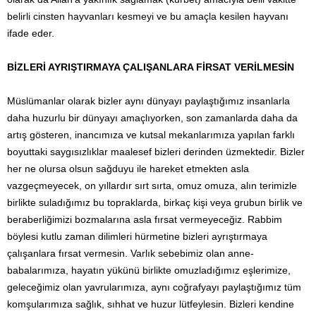
belirli cinsten hayvanları kesmeyi ve bu amaçla kesilen hayvanı
ifade eder.
BİZLERİ AYRIŞTIRMAYA ÇALIŞANLARA FİRSAT VERİLMESİN
Müslümanlar olarak bizler aynı dünyayı paylaştığımız insanlarla
daha huzurlu bir dünyayı amaçlıyorken, son zamanlarda daha da
artış gösteren, inancımıza ve kutsal mekanlarımıza yapılan farklı
boyuttaki saygısızlıklar maalesef bizleri derinden üzmektedir. Bizler
her ne olursa olsun sağduyu ile hareket etmekten asla
vazgeçmeyecek, on yıllardır sırt sırta, omuz omuza, alın terimizle
birlikte suladığımız bu topraklarda, birkaç kişi veya grubun birlik ve
beraberliğimizi bozmalarına asla fırsat vermeyeceğiz. Rabbim
böylesi kutlu zaman dilimleri hürmetine bizleri ayrıştırmaya
çalışanlara fırsat vermesin. Varlık sebebimiz olan anne-
babalarımıza, hayatın yükünü birlikte omuzladığımız eşlerimize,
geleceğimiz olan yavrularımıza, aynı coğrafyayı paylaştığımız tüm
komşularımıza sağlık, sıhhat ve huzur lütfeylesin. Bizleri kendine