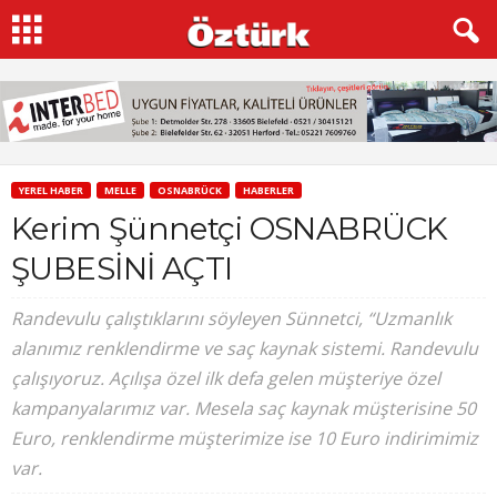
YEREL HABER
MELLE
OSNABRÜCK
HABERLER
Kerim Şünnetçi OSNABRÜCK
ŞUBESİNİ AÇTI
Randevulu çalıştıklarını söyleyen Sünnetci, “Uzmanlık
alanımız renklendirme ve saç kaynak sistemi. Randevulu
çalışıyoruz. Açılışa özel ilk defa gelen müşteriye özel
kampanyalarımız var. Mesela saç kaynak müşterisine 50
Euro, renklendirme müşterimize ise 10 Euro indirimimiz
var.