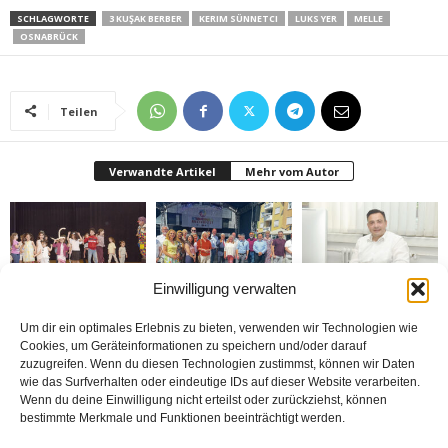
SCHLAGWORTE
3 KUŞAK BERBER
KERIM SÜNNETCI
LUKS YER
MELLE
OSNABRÜCK
Teilen
Verwandte Artikel
Mehr vom Autor
Einwilligung verwalten
Bielefeld’de 1. Çocuk
Rheda-Wiedenbrück’de
Belediyenin bütçesi
Festivali yapıldı
Yabancılar Haftası
donduruldu
Um dir ein optimales Erlebnis zu bieten, verwenden wir Technologien wie
Yapıldı
Cookies, um Geräteinformationen zu speichern und/oder darauf
zuzugreifen. Wenn du diesen Technologien zustimmst, können wir Daten
wie das Surfverhalten oder eindeutige IDs auf dieser Website verarbeiten.
Wenn du deine Einwilligung nicht erteilst oder zurückziehst, können
bestimmte Merkmale und Funktionen beeinträchtigt werden.