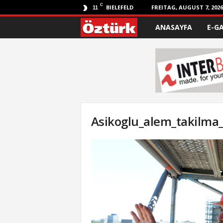
C
BIELEFELD
FREITAG, AUGUST 7, 2026
11
ANASAYFA
E-G
Ö
z
t
ü
r
Asikoglu_alem_takilma_
k