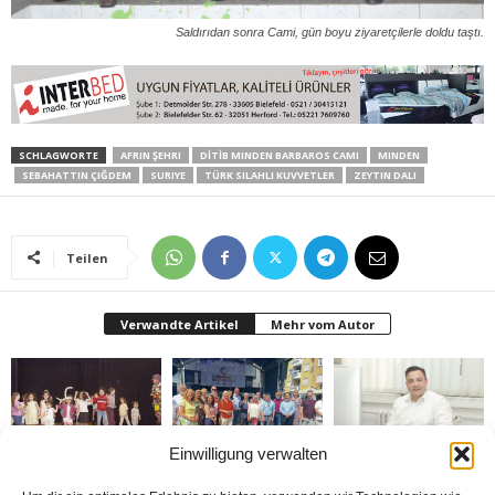
Saldırıdan sonra Cami, gün boyu ziyaretçilerle doldu taştı.
SCHLAGWORTE
AFRIN ŞEHRI
DİTİB MINDEN BARBAROS CAMI
MINDEN
SEBAHATTIN ÇIĞDEM
SURIYE
TÜRK SILAHLI KUVVETLER
ZEYTIN DALI
Teilen
Verwandte Artikel
Mehr vom Autor
Einwilligung verwalten
Bielefeld’de 1. Çocuk
Rheda-Wiedenbrück’de
Belediyenin bütçesi
Festivali yapıldı
Yabancılar Haftası
donduruldu