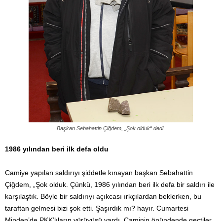
Başkan Sebahattin Çiğdem, „Şok olduk“ dedi.
1986 yılından beri ilk defa oldu
Camiye yapılan saldırıyı şiddetle kınayan başkan Sebahattin
Çiğdem, „Şok olduk. Çünkü, 1986 yılından beri ilk defa bir saldırı ile
karşılaştık. Böyle bir saldırıyı açıkcası ırkçılardan beklerken, bu
taraftan gelmesi bizi şok etti. Şaşırdık mı? hayır. Cumartesi
Minden’de PKK’lıların yürüyüşü vardı. Caminin önündende geçtiler,