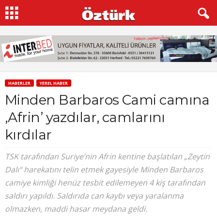
HABERLER
YEREL HABER
Minden Barbaros Cami camına
‚Afrin’ yazdılar, camlarını
kırdılar
TSK tarafından Suriye’nin Afrin kentine başlatılan „Zeytin
Dalı“ harekatını telin etmek gayesiyle Minden Barbaros
camiye kimliği henüz tesbit edilemeyen 4 kiş tarafından
saldırı yapıldı. Saldırıda can kaybı veya yaralanma
olmazken, maddi hasar meydana geldi.