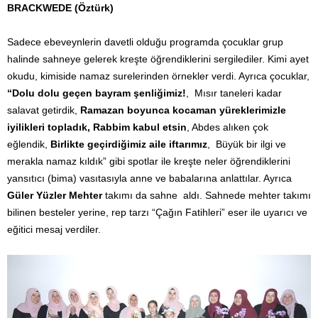
BRACKWEDE (Öztürk)
Sadece ebeveynlerin davetli olduğu programda çocuklar grup
halinde sahneye gelerek kreşte öğrendiklerini sergilediler. Kimi ayet
okudu, kimiside namaz surelerinden örnekler verdi. Ayrıca çocuklar,
“
Dolu dolu geçen bayram şenliğimiz!
, Mısır taneleri kadar
salavat getirdik,
Ramazan boyunca kocaman yüreklerimizle
iyilikleri topladık, Rabbim kabul etsin
, Abdes alıken çok
eğlendik,
Birlikte geçirdiğimiz aile iftarımız
, Büyük bir ilgi ve
merakla namaz kıldık” gibi spotlar ile kreşte neler öğrendiklerini
yansıtıcı (bima) vasıtasıyla anne ve babalarına anlattılar. Ayrıca
Güler Yüzler Mehter
takımı da sahne aldı. Sahnede mehter takımı
bilinen besteler yerine, rep tarzı “Çağın Fatihleri” eser ile uyarıcı ve
eğitici mesaj verdiler.