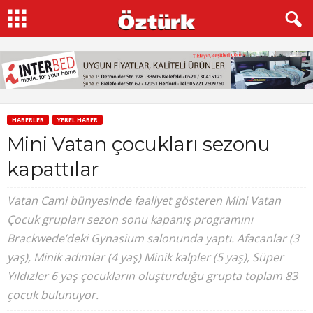
HABERLER
YEREL HABER
Mini Vatan çocukları sezonu
kapattılar
Vatan Cami bünyesinde faaliyet gösteren Mini Vatan
Çocuk grupları sezon sonu kapanış programını
Brackwede’deki Gynasium salonunda yaptı. Afacanlar (3
yaş), Minik adımlar (4 yaş) Minik kalpler (5 yaş), Süper
Yıldızler 6 yaş çocukların oluşturduğu grupta toplam 83
çocuk bulunuyor.