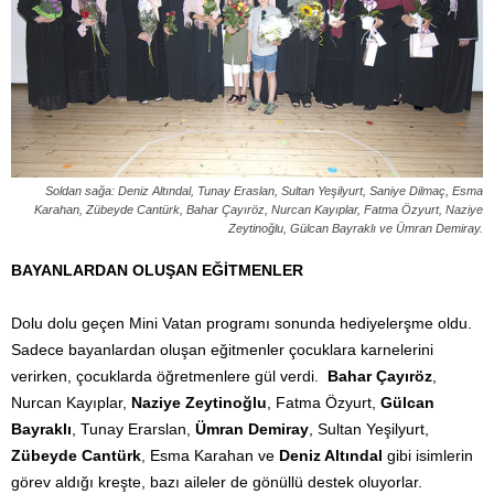
Soldan sağa: Deniz Altındal, Tunay Eraslan, Sultan Yeşilyurt, Saniye Dilmaç, Esma
Karahan, Zübeyde Cantürk, Bahar Çayıröz, Nurcan Kayıplar, Fatma Özyurt, Naziye
Zeytinoğlu, Gülcan Bayraklı ve Ümran Demiray.
BAYANLARDAN OLUŞAN EĞİTMENLER
Dolu dolu geçen Mini Vatan programı sonunda hediyelerşme oldu.
Sadece bayanlardan oluşan eğitmenler çocuklara karnelerini
verirken, çocuklarda öğretmenlere gül verdi.
Bahar Çayıröz
,
Nurcan Kayıplar,
Naziye Zeytinoğlu
, Fatma Özyurt,
Gülcan
Bayraklı
, Tunay Erarslan,
Ümran Demiray
, Sultan Yeşilyurt,
Zübeyde Cantürk
, Esma Karahan ve
Deniz Altındal
gibi isimlerin
görev aldığı kreşte, bazı aileler de gönüllü destek oluyorlar.