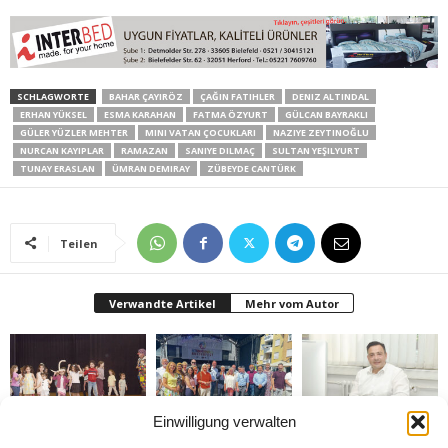
SCHLAGWORTE
BAHAR ÇAYIRÖZ
ÇAĞIN FATIHLER
DENIZ ALTINDAL
ERHAN YÜKSEL
ESMA KARAHAN
FATMA ÖZYURT
GÜLCAN BAYRAKLI
GÜLER YÜZLER MEHTER
MINI VATAN ÇOCUKLARI
NAZIYE ZEYTINOĞLU
NURCAN KAYIPLAR
RAMAZAN
SANIYE DILMAÇ
SULTAN YEŞILYURT
TUNAY ERASLAN
ÜMRAN DEMIRAY
ZÜBEYDE CANTÜRK
Teilen
Verwandte Artikel
Mehr vom Autor
Einwilligung verwalten
Bielefeld’de 1. Çocuk
Rheda-Wiedenbrück’de
Belediyenin bütçesi