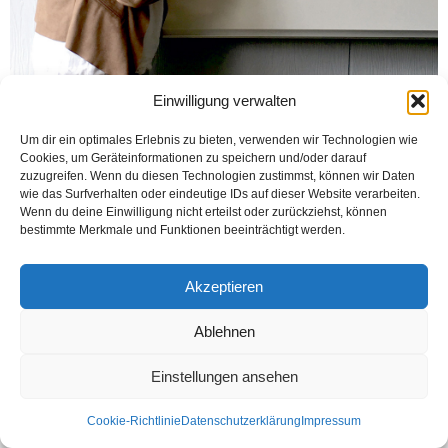
Einwilligung verwalten
Um dir ein optimales Erlebnis zu bieten, verwenden wir Technologien wie
Cookies, um Geräteinformationen zu speichern und/oder darauf
zuzugreifen. Wenn du diesen Technologien zustimmst, können wir Daten
wie das Surfverhalten oder eindeutige IDs auf dieser Website verarbeiten.
Wenn du deine Einwilligung nicht erteilst oder zurückziehst, können
bestimmte Merkmale und Funktionen beeinträchtigt werden.
Akzeptieren
Müzikle terapi semineri yapıldı
Ablehnen
Kontakt
Datenschutzerklärung
Impressum
Einstellungen ansehen
© Öztürk Gazetesi 1986 – 2026
Cookie-Richtlinie
Datenschutzerklärung
Impressum