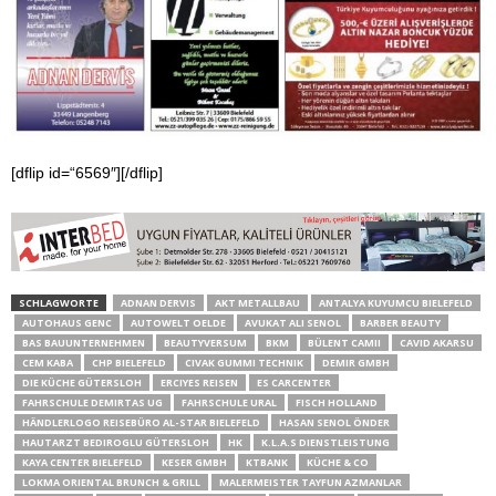
[dflip id=“6569″][/dflip]
SCHLAGWORTE
ADNAN DERVIS
AKT METALLBAU
ANTALYA KUYUMCU BIELEFELD
AUTOHAUS GENC
AUTOWELT OELDE
AVUKAT ALI SENOL
BARBER BEAUTY
BAS BAUUNTERNEHMEN
BEAUTYVERSUM
BKM
BÜLENT CAMII
CAVID AKARSU
CEM KABA
CHP BIELEFELD
CIVAK GUMMI TECHNIK
DEMIR GMBH
DIE KÜCHE GÜTERSLOH
ERCIYES REISEN
ES CARCENTER
FAHRSCHULE DEMIRTAS UG
FAHRSCHULE URAL
FISCH HOLLAND
HÄNDLERLOGO REISEBÜRO AL-STAR BIELEFELD
HASAN SENOL ÖNDER
HAUTARZT BEDIROGLU GÜTERSLOH
HK
K.L.A.S DIENSTLEISTUNG
KAYA CENTER BIELEFELD
KESER GMBH
KTBANK
KÜCHE & CO
LOKMA ORIENTAL BRUNCH & GRILL
MALERMEISTER TAYFUN AZMANLAR