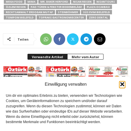
MEGA FOOD
MIMA
MR. BAKER HERFORD
NISAN REISEN
NISANTOURS
ÖZLEM REISEN
PAO TÜREN & FENSTER BODENBELÄGE
PLAZA OCAKBASI
RECHTSANWALT ERDOGAN MUTAF
STEINBÖHMER
SÜS EVIM BIELEFELD
TOMPOM BIELEFELD
TOPRAKS GASTRONOMIECENTER
ZERO DENTAL
Teilen
Verwandte Artikel
Mehr vom Autor
Einwilligung verwalten
Um dir ein optimales Erlebnis zu bieten, verwenden wir Technologien wie
Gazetesi Sayı 414
Gazetesi-Sayı 413
Gazetesi Sayı 412 (Mart
Cookies, um Geräteinformationen zu speichern und/oder darauf
(Mayıs 2026) Bielefeld
(Nisan 2026) Bielefeld
2026) Bielefeld
zuzugreifen. Wenn du diesen Technologien zustimmst, können wir Daten
wie das Surfverhalten oder eindeutige IDs auf dieser Website verarbeiten.
Wenn du deine Einwilligung nicht erteilst oder zurückziehst, können
bestimmte Merkmale und Funktionen beeinträchtigt werden.