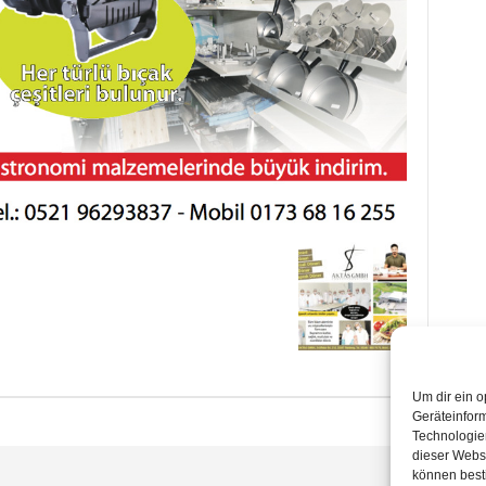
Um dir ein o
Geräteinfor
Technologien
dieser Websi
können best