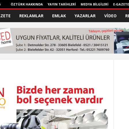
6
ÖZTÜRK HAKKINDA
YAYIN TARİHLERİ
MEDYA BİLGİLERİ
E-GAZETE
AZETE
REKLAMLAR
EMLAK
YAZARLAR
VİDEO
R