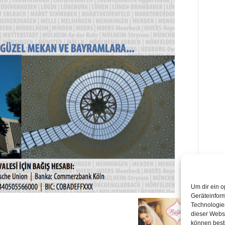
Um dir ein o
Geräteinfor
Technologien
dieser Websi
können best