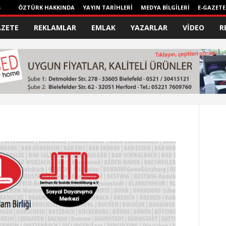
ÖZTÜRK HAKKINDA
YAYIN TARİHLERİ
MEDYA BİLGİLERİ
E-GAZETE
AZETE
REKLAMLAR
EMLAK
YAZARLAR
VİDEO
R