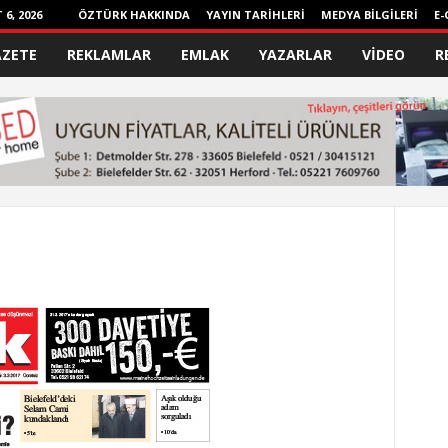
6, 2026
ÖZTÜRK HAKKINDA
YAYIN TARİHLERİ
MEDYA BİLGİLERİ
E-
AZETE
REKLAMLAR
EMLAK
YAZARLAR
VİDEO
R